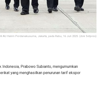
TNI AU Halim Perdanakusuma, Jakarta, pada Rabu, 16 Juli 2025. (dok Setpres)
k Indonesia, Prabowo Subianto, mengumumkan
rikat yang menghasilkan penurunan tarif ekspor