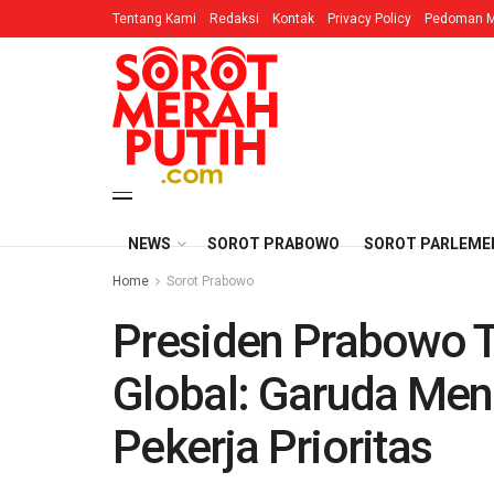
Tentang Kami
Redaksi
Kontak
Privacy Policy
Pedoman M
NEWS
SOROT PRABOWO
SOROT PARLEME
Home
Sorot Prabowo
Presiden Prabowo 
Global: Garuda Men
Pekerja Prioritas