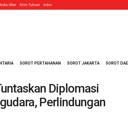
edia Siber
Kirim Tulisan
index
NTARIA
SOROT PERTAHANAN
SOROT JAKARTA
SOROT DA
Tuntaskan Diplomasi
gudara, Perlindungan