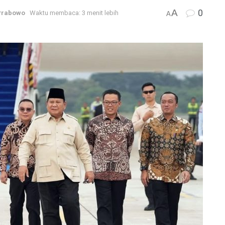
A
0
Prabowo
Waktu membaca: 3 menit lebih
A