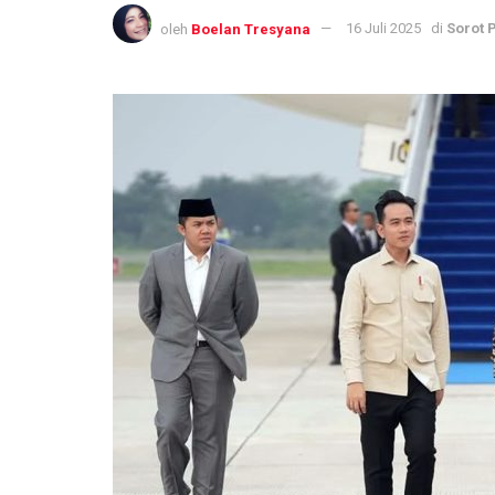
oleh
Boelan Tresyana
16 Juli 2025
di
Sorot 