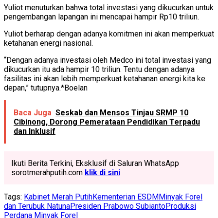
Yuliot menuturkan bahwa total investasi yang dikucurkan untuk
pengembangan lapangan ini mencapai hampir Rp10 triliun.
Yuliot berharap dengan adanya komitmen ini akan memperkuat
ketahanan energi nasional.
“Dengan adanya investasi oleh Medco ini total investasi yang
dikucurkan itu ada hampir 10 triliun. Tentu dengan adanya
fasilitas ini akan lebih memperkuat ketahanan energi kita ke
depan,” tutupnya.*Boelan
Baca Juga
Seskab dan Mensos Tinjau SRMP 10
Cibinong, Dorong Pemerataan Pendidikan Terpadu
dan Inklusif
Ikuti Berita Terkini, Eksklusif di Saluran WhatsApp
sorotmerahputih.com
klik di sini
Tags:
Kabinet Merah Putih
Kementerian ESDM
Minyak Forel
dan Terubuk Natuna
Presiden Prabowo Subianto
Produksi
Perdana Minyak Forel