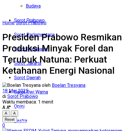
Politik
Budaya
Budaya
Sorot Prabowo
Home
Sorot Prabowo
Sorot Prabowo
Presiden Prabowo Resmikan
Sorot Parlementaria
Sorot Parlementaria
Produksi Minyak Forel dan
Sorot Pertahanan
Sorot Pertahanan
Terubuk Natuna: Perkuat
Sorot Jakarta
Ketahanan Energi Nasional
Sorot Jakarta
Sorot Daerah
Sorot Daerah
oleh
Boelan Tresyana
18 Mei 2025
Sorot Dwi Warna
Sorot Dwi Warna
di
Sorot Prabowo
Waktu membaca: 1 menit
Opini
A
A
Opini
A
A
Reset
Sastra
Sastra
0