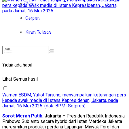
Puisi
Puisi
Cerpen
Cerpen
Kirim Tulisan
Kirim Tulisan
Tidak ada hasil
Tidak ada hasil
Lihat Semua hasil
Lihat Semua hasil
Wamen ESDM, Yuliot Tanjung, menyampaikan keterangan pers
kepada awak media di Istana Kepresidenan, Jakarta, pada
Jumat, 16 Mei 2025. (dok: BPMI Setpres)
Sorot Merah Putih,
Jakarta
– Presiden Republik Indonesia,
Prabowo Subianto secara hybrid dari Istan Merdeka Jakarta
meresmikan produksi perdana Lapangan Minyak Forel dan