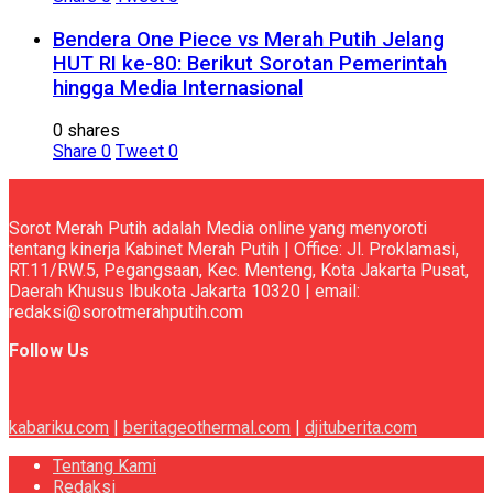
Bendera One Piece vs Merah Putih Jelang
HUT RI ke-80: Berikut Sorotan Pemerintah
hingga Media Internasional
0 shares
Share
0
Tweet
0
Sorot Merah Putih adalah Media online yang menyoroti
tentang kinerja Kabinet Merah Putih | Office: Jl. Proklamasi,
RT.11/RW.5, Pegangsaan, Kec. Menteng, Kota Jakarta Pusat,
Daerah Khusus Ibukota Jakarta 10320 | email:
redaksi@sorotmerahputih.com
Follow Us
kabariku.com
|
beritageothermal.com
|
djituberita.com
Tentang Kami
Redaksi