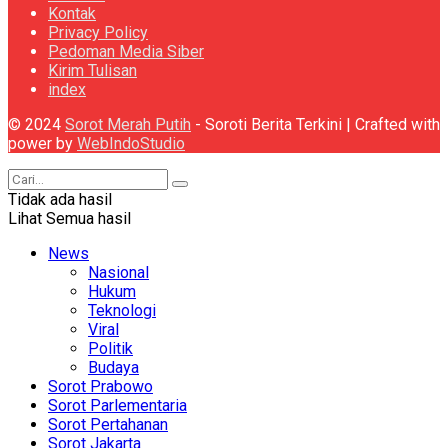
Kontak
Privacy Policy
Pedoman Media Siber
Kirim Tulisan
index
© 2024
Sorot Merah Putih
- Soroti Berita Terkini | Crafted with
power by
WebIndoStudio
Tidak ada hasil
Lihat Semua hasil
News
Nasional
Hukum
Teknologi
Viral
Politik
Budaya
Sorot Prabowo
Sorot Parlementaria
Sorot Pertahanan
Sorot Jakarta