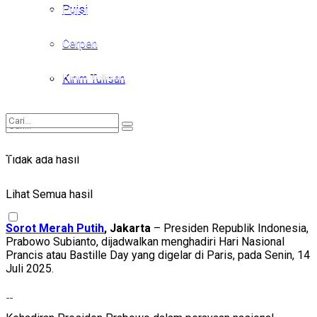
Puisi
Puisi
Cerpen
Cerpen
Kirim Tulisan
Kirim Tulisan
Tidak ada hasil
Tidak ada hasil
Lihat Semua hasil
Lihat Semua hasil
Sorot Merah Putih
, Jakarta
– Presiden Republik Indonesia,
Prabowo Subianto, dijadwalkan menghadiri Hari Nasional
Prancis atau Bastille Day yang digelar di Paris, pada Senin, 14
Juli 2025.