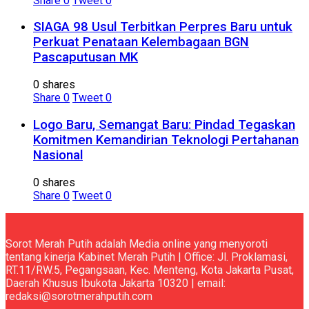
Share
0
Tweet
0
SIAGA 98 Usul Terbitkan Perpres Baru untuk
Perkuat Penataan Kelembagaan BGN
Pascaputusan MK
0 shares
Share
0
Tweet
0
Logo Baru, Semangat Baru: Pindad Tegaskan
Komitmen Kemandirian Teknologi Pertahanan
Nasional
0 shares
Share
0
Tweet
0
Sorot Merah Putih adalah Media online yang menyoroti
tentang kinerja Kabinet Merah Putih | Office: Jl. Proklamasi,
RT.11/RW.5, Pegangsaan, Kec. Menteng, Kota Jakarta Pusat,
Daerah Khusus Ibukota Jakarta 10320 | email:
redaksi@sorotmerahputih.com