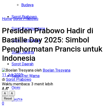
Politik
Budaya
Budaya
Sorot Prabowo
Home
Sorot Prabowo
Sorot Prabowo
Presiden Prabowo Hadir di
Sorot Parlementaria
Sorot Parlementaria
Bastille Day 2025: Simbol
Sorot Pertahanan
Sorot Pertahanan
Penghormatan Prancis untuk
Sorot Jakarta
Indonesia
Sorot Jakarta
Sorot Daerah
Sorot Daerah
oleh
Boelan Tresyana
11 Juli 2025
Sorot Dwi Warna
Sorot Dwi Warna
di
Sorot Prabowo
Waktu membaca: 3 menit lebih
Opini
A
A
Opini
A
A
Reset
Sastra
Sastra
0