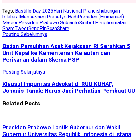
Tags:
Bastille Day 2025
Hari Nasional Prancis
hubungan
bilateral
Mensesneg Prasetyo Hadi
Presiden (Emmanuel)
Macron
Presiden Prabowo Subianto
Simbol Penghormatan
Share
Tweet
Send
Pin
Scan
Share
Posting Sebelumnya
Badan Pemulihan Aset Kejaksaan RI Serahkan 5
Unit Kapal ke Kementerian Kelautan dan
Perikanan dalam Skema PSP
Posting Selanjutnya
Klausul Impunitas Advokat di RUU KUHAP,
Johanis Tanak: Harus Jadi Perhatian Pembuat UU
Related
Posts
Presiden Prabowo Lantik Gubernur dan Wakil
Gubernur Universitas Republik Indonesia di Istana