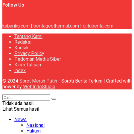
Follow Us
kabariku.com
|
beritageothermal.com
|
djituberita.com
Tentang Kami
Redaksi
Kontak
Privacy Policy
Pedoman Media Siber
Kirim Tulisan
index
© 2024
Sorot Merah Putih
- Soroti Berita Terkini | Crafted with
power by
WebIndoStudio
Tidak ada hasil
Lihat Semua hasil
News
Nasional
Hukum