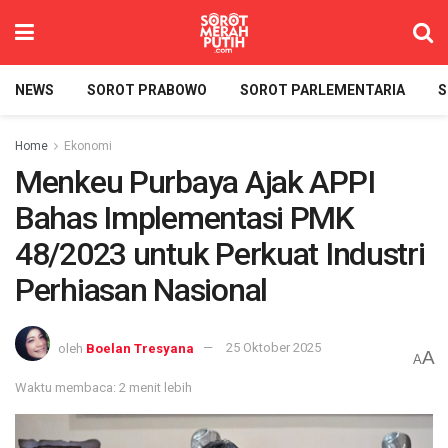
NEWS
SOROT PRABOWO
SOROT PARLEMENTARIA
S
Home
Ekonomi
Menkeu Purbaya Ajak APPI
Bahas Implementasi PMK
48/2023 untuk Perkuat Industri
Perhiasan Nasional
oleh
Boelan Tresyana
25 Oktober 2025
A
A
Waktu membaca: 2 menit lebih