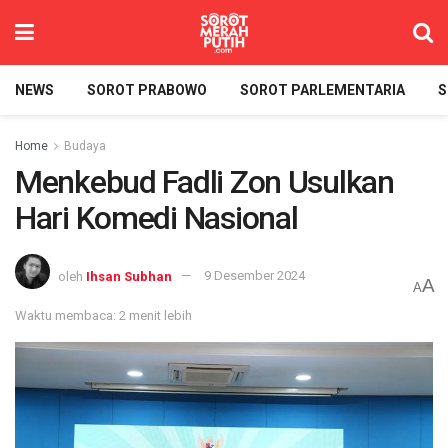
NEWS
SOROT PRABOWO
SOROT PARLEMENTARIA
S
Home
Budaya
Menkebud Fadli Zon Usulkan
Hari Komedi Nasional
oleh
Ihsan Subhan
9 Desember 2024
A
A
Waktu membaca: 2 menit lebih