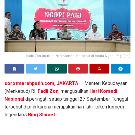
Fadli Zon usulkan Hari Komedi Nasional di Acara Ngopi Pagi (ist.)
sorotmerahputih.com, JAKARTA
— Menteri Kebudayaan
(Menkebud) RI,
Fadli Zon
, mengusulkan
Hari Komedi
Nasional
diperingati setiap tanggal 27 September. Tanggal
tersebut dipilih karena merupakan hari lahir tokoh komedi
legendaris
Bing Slamet
.