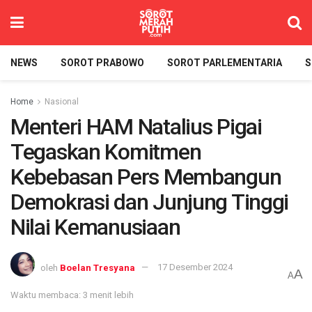
NEWS
SOROT PRABOWO
SOROT PARLEMENTARIA
S
Home
Nasional
Menteri HAM Natalius Pigai
Tegaskan Komitmen
Kebebasan Pers Membangun
Demokrasi dan Junjung Tinggi
Nilai Kemanusiaan
oleh
Boelan Tresyana
17 Desember 2024
A
A
Waktu membaca: 3 menit lebih