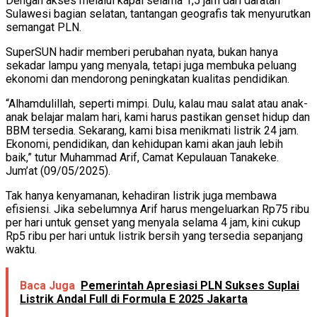
Dengan akses melalui kapal selama 1,5 jam dari daratan
Sulawesi bagian selatan, tantangan geografis tak menyurutkan
semangat PLN.
SuperSUN hadir memberi perubahan nyata, bukan hanya
sekadar lampu yang menyala, tetapi juga membuka peluang
ekonomi dan mendorong peningkatan kualitas pendidikan.
“Alhamdulillah, seperti mimpi. Dulu, kalau mau salat atau anak-
anak belajar malam hari, kami harus pastikan genset hidup dan
BBM tersedia. Sekarang, kami bisa menikmati listrik 24 jam.
Ekonomi, pendidikan, dan kehidupan kami akan jauh lebih
baik,” tutur Muhammad Arif, Camat Kepulauan Tanakeke.
Jum’at (09/05/2025).
Tak hanya kenyamanan, kehadiran listrik juga membawa
efisiensi. Jika sebelumnya Arif harus mengeluarkan Rp75 ribu
per hari untuk genset yang menyala selama 4 jam, kini cukup
Rp5 ribu per hari untuk listrik bersih yang tersedia sepanjang
waktu.
Baca Juga
Pemerintah Apresiasi PLN Sukses Suplai
Listrik Andal Full di Formula E 2025 Jakarta