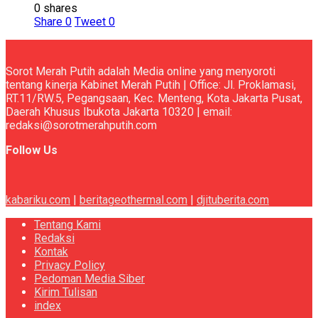
0 shares
Share
0
Tweet
0
Sorot Merah Putih adalah Media online yang menyoroti
tentang kinerja Kabinet Merah Putih | Office: Jl. Proklamasi,
RT.11/RW.5, Pegangsaan, Kec. Menteng, Kota Jakarta Pusat,
Daerah Khusus Ibukota Jakarta 10320 | email:
redaksi@sorotmerahputih.com
Follow Us
kabariku.com
|
beritageothermal.com
|
djituberita.com
Tentang Kami
Redaksi
Kontak
Privacy Policy
Pedoman Media Siber
Kirim Tulisan
index