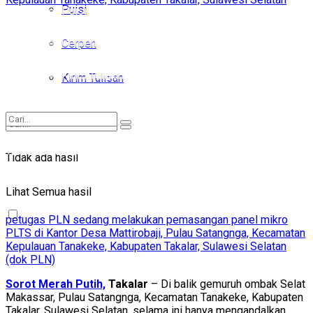
Puisi
Puisi
Cerpen
Cerpen
Kirim Tulisan
Kirim Tulisan
Tidak ada hasil
Tidak ada hasil
Lihat Semua hasil
Lihat Semua hasil
petugas PLN sedang melakukan pemasangan panel mikro
PLTS di Kantor Desa Mattirobaji, Pulau Satangnga, Kecamatan
Kepulauan Tanakeke, Kabupaten Takalar, Sulawesi Selatan
(dok PLN)
Sorot Merah Putih,
Takalar
– Di balik gemuruh ombak Selat
Makassar, Pulau Satangnga, Kecamatan Tanakeke, Kabupaten
Takalar, Sulawesi Selatan, selama ini hanya mengandalkan