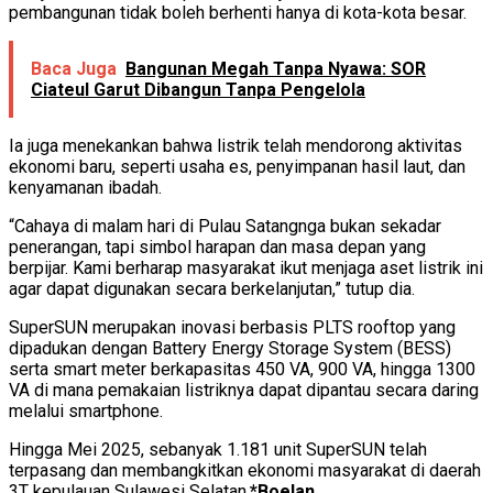
pembangunan tidak boleh berhenti hanya di kota-kota besar.
Baca Juga
Bangunan Megah Tanpa Nyawa: SOR
Ciateul Garut Dibangun Tanpa Pengelola
Ia juga menekankan bahwa listrik telah mendorong aktivitas
ekonomi baru, seperti usaha es, penyimpanan hasil laut, dan
kenyamanan ibadah.
“Cahaya di malam hari di Pulau Satangnga bukan sekadar
penerangan, tapi simbol harapan dan masa depan yang
berpijar. Kami berharap masyarakat ikut menjaga aset listrik ini
agar dapat digunakan secara berkelanjutan,” tutup dia.
SuperSUN merupakan inovasi berbasis PLTS rooftop yang
dipadukan dengan Battery Energy Storage System (BESS)
serta smart meter berkapasitas 450 VA, 900 VA, hingga 1300
VA di mana pemakaian listriknya dapat dipantau secara daring
melalui smartphone.
Hingga Mei 2025, sebanyak 1.181 unit SuperSUN telah
terpasang dan membangkitkan ekonomi masyarakat di daerah
3T kepulauan Sulawesi Selatan.
*Boelan