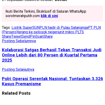
Ikuti Berita Terkini, Eksklusif di Saluran WhatsApp
sorotmerahputih.com
klik di sini
Tags:
Listrik SuperSUN
PLN hadir di Pulau Satangnga
PT PLN
(Persero)
terang ke pelosok negeri
unit mikro PLTS
Share
Tweet
Send
Pin
Scan
Share
Posting Sebelumnya
Kolaborasi Satgas Berhasil Tekan Transaksi Judi
Online Lebih dari 80 Persen di Kuartal Pertama
2025
Posting Selanjutnya
Polri Operasi Serentak Nasional: Tuntaskan 3.326
Kasus Premanisme
Related
Posts