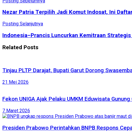
Posting Sebelumnya
Nezar Patria Terpilih Jadi Komut Indosat, Ini Daft
Posting Selanjutnya
Indonesia–Prancis Luncurkan Kemitraan Strategis
Related
Posts
Tinjau PLTP Darajat, Bupati Garut Dorong Swasemba
21 Mei 2026
Fekon UNIGA Ajak Pelaku UMKM Eduwisata Gunung G
7 Maret 2026
Presiden Prabowo Perintahkan BNPB Respons Cepat