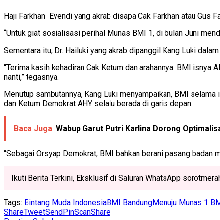
Haji Farkhan Evendi yang akrab disapa Cak Farkhan atau Gus 
“Untuk giat sosialisasi perihal Munas BMI 1, di bulan Juni men
Sementara itu, Dr. Hailuki yang akrab dipanggil Kang Luki 
“Terima kasih kehadiran Cak Ketum dan arahannya. BMI isnya A
nanti,” tegasnya.
Menutup sambutannya, Kang Luki menyampaikan, BMI selama ini
dan Ketum Demokrat AHY selalu berada di garis depan.
Baca Juga
Wabup Garut Putri Karlina Dorong Optimalis
“Sebagai Orsyap Demokrat, BMI bahkan berani pasang badan 
Ikuti Berita Terkini, Eksklusif di Saluran WhatsApp sorotmer
Tags:
Bintang Muda Indonesia
BMI Bandung
Menuju Munas 1 B
Share
Tweet
Send
Pin
Scan
Share