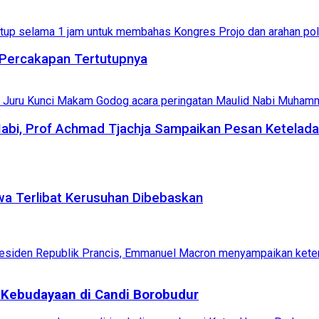
i Percakapan Tertutupnya
abi, Prof Achmad Tjachja Sampaikan Pesan Ketelada
wa Terlibat Kerusuhan Dibebaskan
 Kebudayaan di Candi Borobudur