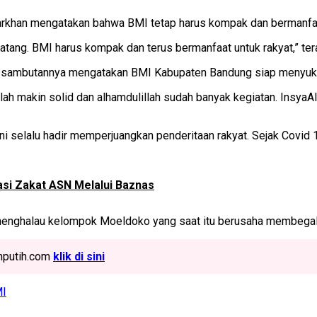
Farkhan mengatakan bahwa BMI tetap harus kompak dan bermanfaa
datang. BMI harus kompak dan terus bermanfaat untuk rakyat,” te
dalam sambutannya mengatakan BMI Kabupaten Bandung siap meny
llah makin solid dan alhamdulillah sudah banyak kegiatan. Ins
 selalu hadir memperjuangkan penderitaan rakyat. Sejak Covid
asi Zakat ASN Melalui Baznas
menghalau kelompok Moeldoko yang saat itu berusaha membegal
ahputih.com
klik di sini
MI