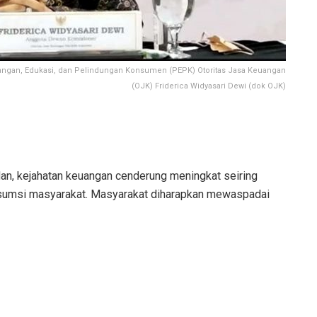
angan, Edukasi, dan Pelindungan Konsumen (PEPK) Otoritas Jasa Keuangan
(OJK) Friderica Widyasari Dewi (dok OJK)
n, kejahatan keuangan cenderung meningkat seiring
nsumsi masyarakat. Masyarakat diharapkan mewaspadai