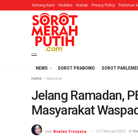
Tentang Kami
Redaksi
Kontak
Privacy Policy
Pedoman M
NEWS
SOROT PRABOWO
SOROT PARLEME
Home
Nasional
Jelang Ramadan, P
Masyarakat Waspad
oleh
Boelan Tresyana
21 Februari 2025
di
Na