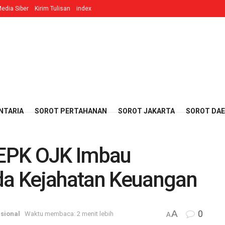
edia Siber
Kirim Tulisan
index
NTARIA
SOROT PERTAHANAN
SOROT JAKARTA
SOROT DA
EPK OJK Imbau
a Kejahatan Keuangan
A
0
sional
Waktu membaca: 2 menit lebih
A