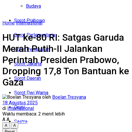
Politik
Budaya
Budaya
Sorot Prabowo
Home
Internasional
Sorot Prabowo
HUT ke-80 RI: Satgas Garuda
Sorot Parlementaria
Sorot Parlementaria
Merah Putih-II Jalankan
Sorot Pertahanan
Sorot Pertahanan
Perintah Presiden Prabowo,
Sorot Jakarta
Dropping 17,8 Ton Bantuan ke
Sorot Jakarta
Sorot Daerah
Gaza
Sorot Daerah
Sorot Dwi Warna
Sorot Dwi Warna
oleh
Boelan Tresyana
18 Agustus 2025
Opini
di
Internasional
Opini
Waktu membaca: 2 menit lebih
A
A
Sastra
Sastra
A
A
Reset