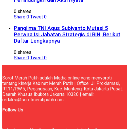
Perlindungan dan Aksi Nyata
0 shares
Share
0
Tweet
0
Panglima TNI Agus Subiyanto Mutasi 5
Perwira Isi Jabatan Strategis di BIN, Berikut
Daftar Lengkapnya
0 shares
Share
0
Tweet
0
Sorot Merah Putih adalah Media online yang menyoroti
tentang kinerja Kabinet Merah Putih | Office: Jl. Proklamasi,
RT.11/RW.5, Pegangsaan, Kec. Menteng, Kota Jakarta Pusat,
Daerah Khusus Ibukota Jakarta 10320 | email:
redaksi@sorotmerahputih.com
Follow Us