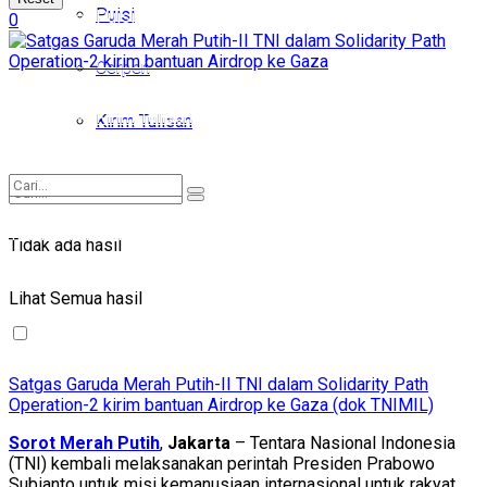
Puisi
Puisi
0
Cerpen
Cerpen
Kirim Tulisan
Kirim Tulisan
Tidak ada hasil
Tidak ada hasil
Lihat Semua hasil
Lihat Semua hasil
Satgas Garuda Merah Putih-II TNI dalam Solidarity Path
Operation-2 kirim bantuan Airdrop ke Gaza (dok TNIMIL)
Sorot Merah Putih
,
Jakarta
– Tentara Nasional Indonesia
(TNI) kembali melaksanakan perintah Presiden Prabowo
Subianto untuk misi kemanusiaan internasional untuk rakyat