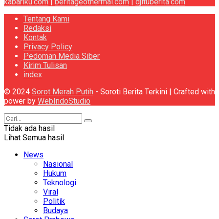
kabariku.com
|
beritageothermal.com
|
djituberita.com
Tentang Kami
Redaksi
Kontak
Privacy Policy
Pedoman Media Siber
Kirim Tulisan
index
© 2024
Sorot Merah Putih
- Soroti Berita Terkini | Crafted with
power by
WebIndoStudio
Tidak ada hasil
Lihat Semua hasil
News
Nasional
Hukum
Teknologi
Viral
Politik
Budaya