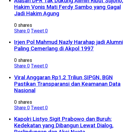
Alasan DPR Tak Dukung Alimin Ribut Sujono,
Hakim Vonis Mati Ferdy Sambo yang Gagal
Jadi Hakim Agung
0 shares
Share
0
Tweet
0
Irjen Pol Mahmud Nazly Harahap jadi Alumni
Paling Cemerlang di Akpol 1997
0 shares
Share
0
Tweet
0
Viral Anggaran Rp1,2 Triliun SIPGN, BGN
Pastikan Transparansi dan Keamanan Data
Nasional
0 shares
Share
0
Tweet
0
Kapolri Listyo Sigit Prabowo dan Buruh:
Kedekatan yang Dibangun Lewat Dialog,