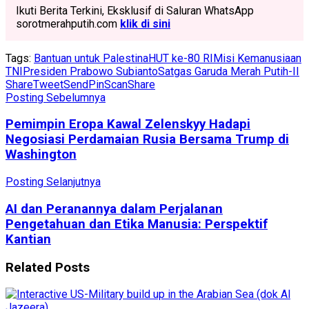
Ikuti Berita Terkini, Eksklusif di Saluran WhatsApp
sorotmerahputih.com
klik di sini
Tags:
Bantuan untuk Palestina
HUT ke-80 RI
Misi Kemanusiaan
TNI
Presiden Prabowo Subianto
Satgas Garuda Merah Putih-II
Share
Tweet
Send
Pin
Scan
Share
Posting Sebelumnya
Pemimpin Eropa Kawal Zelenskyy Hadapi
Negosiasi Perdamaian Rusia Bersama Trump di
Washington
Posting Selanjutnya
AI dan Peranannya dalam Perjalanan
Pengetahuan dan Etika Manusia: Perspektif
Kantian
Related
Posts