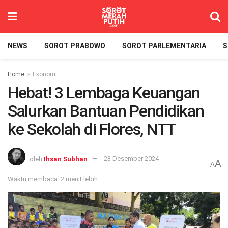
NEWS
SOROT PRABOWO
SOROT PARLEMENTARIA
S
Home
Ekonomi
Hebat! 3 Lembaga Keuangan
Salurkan Bantuan Pendidikan
ke Sekolah di Flores, NTT
oleh
Ihsan Subhan
23 Desember 2024
A
A
Waktu membaca: 2 menit lebih