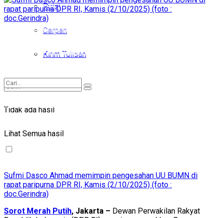
Puisi
Puisi
Cerpen
Cerpen
Kirim Tulisan
Kirim Tulisan
Tidak ada hasil
Tidak ada hasil
Lihat Semua hasil
Lihat Semua hasil
Sufmi Dasco Ahmad memimpin pengesahan UU BUMN di
rapat paripurna DPR RI, Kamis (2/10/2025) (foto :
doc.Gerindra)
Sorot Merah Putih
, Jakarta –
Dewan Perwakilan Rakyat