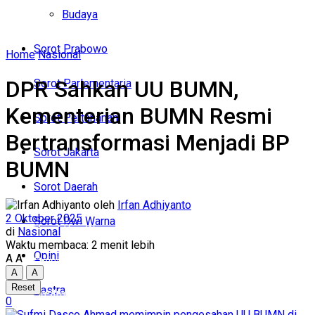
Politik
Budaya
Budaya
Sorot Prabowo
Home
Nasional
Sorot Prabowo
DPR Sahkan UU BUMN,
Sorot Parlementaria
Sorot Parlementaria
Kementerian BUMN Resmi
Sorot Pertahanan
Sorot Pertahanan
Bertransformasi Menjadi BP
Sorot Jakarta
BUMN
Sorot Jakarta
Sorot Daerah
Sorot Daerah
oleh
Irfan Adhiyanto
2 Oktober 2025
Sorot Dwi Warna
Sorot Dwi Warna
di
Nasional
Waktu membaca: 2 menit lebih
Opini
A
A
Opini
A
A
Reset
Sastra
Sastra
0