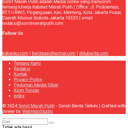
Sorot Merah Putih adalah Media online yang menyoroti
tentang kinerja Kabinet Merah Putih | Office: Jl. Proklamasi,
RT.11/RW.5, Pegangsaan, Kec. Menteng, Kota Jakarta Pusat,
Daerah Khusus Ibukota Jakarta 10320 | email:
redaksi@sorotmerahputih.com
Follow Us
kabariku.com
|
beritageothermal.com
|
djituberita.com
Tentang Kami
Redaksi
Kontak
Privacy Policy
Pedoman Media Siber
Kirim Tulisan
index
© 2024
Sorot Merah Putih
- Soroti Berita Terkini | Crafted with
power by
WebIndoStudio
Tidak ada hasil