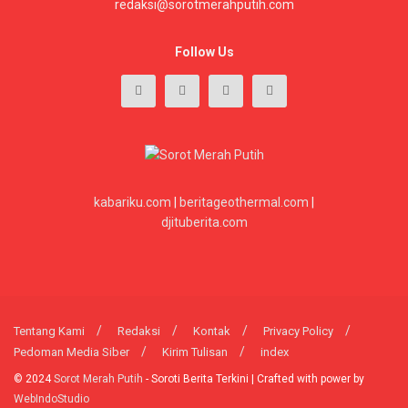
redaksi@sorotmerahputih.com
Follow Us
kabariku.com
|
beritageothermal.com
|
djituberita.com
Tentang Kami
Redaksi
Kontak
Privacy Policy
Pedoman Media Siber
Kirim Tulisan
index
© 2024
Sorot Merah Putih
- Soroti Berita Terkini | Crafted with power by
WebIndoStudio