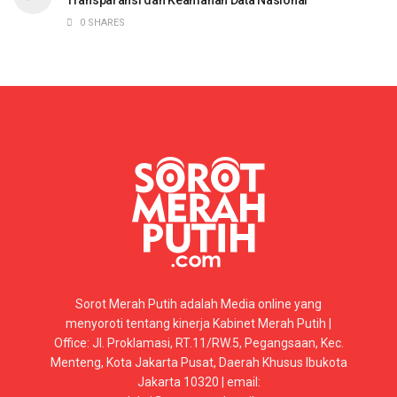
0 SHARES
Sorot Merah Putih adalah Media online yang
menyoroti tentang kinerja Kabinet Merah Putih |
Office: Jl. Proklamasi, RT.11/RW.5, Pegangsaan, Kec.
Menteng, Kota Jakarta Pusat, Daerah Khusus Ibukota
Jakarta 10320 | email: