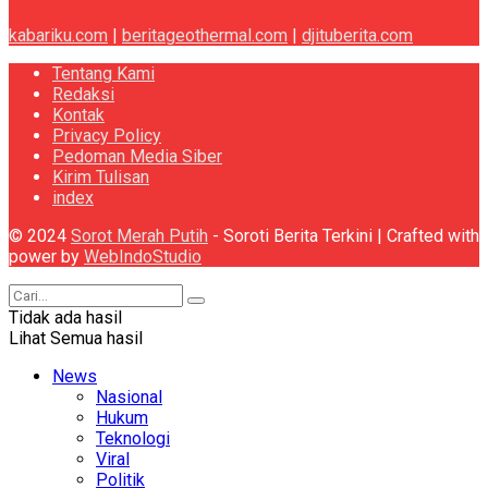
kabariku.com
|
beritageothermal.com
|
djituberita.com
Tentang Kami
Redaksi
Kontak
Privacy Policy
Pedoman Media Siber
Kirim Tulisan
index
© 2024
Sorot Merah Putih
- Soroti Berita Terkini | Crafted with
power by
WebIndoStudio
Tidak ada hasil
Lihat Semua hasil
News
Nasional
Hukum
Teknologi
Viral
Politik