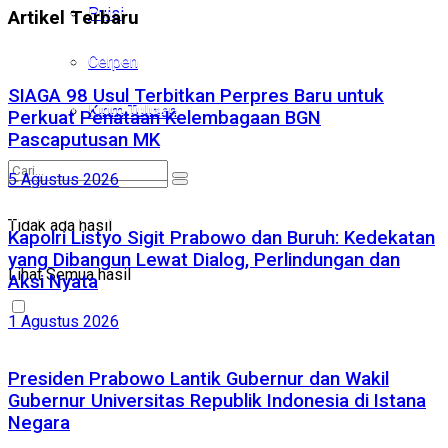
Puisi
Puisi
Artikel Terbaru
Cerpen
Cerpen
SIAGA 98 Usul Terbitkan Perpres Baru untuk
Kirim Tulisan
Kirim Tulisan
Perkuat Penataan Kelembagaan BGN
Pascaputusan MK
5 Agustus 2026
Tidak ada hasil
Tidak ada hasil
Kapolri Listyo Sigit Prabowo dan Buruh: Kedekatan
yang Dibangun Lewat Dialog, Perlindungan dan
Lihat Semua hasil
Lihat Semua hasil
Aksi Nyata
1 Agustus 2026
Presiden Prabowo Lantik Gubernur dan Wakil
Gubernur Universitas Republik Indonesia di Istana
Negara