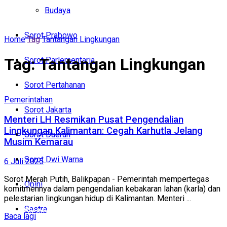
Politik
Budaya
Budaya
Sorot Prabowo
Home
Tag
Tantangan Lingkungan
Sorot Prabowo
Tag:
Tantangan Lingkungan
Sorot Parlementaria
Sorot Parlementaria
Sorot Pertahanan
Sorot Pertahanan
Pemerintahan
Sorot Jakarta
Sorot Jakarta
Menteri LH Resmikan Pusat Pengendalian
Lingkungan Kalimantan: Cegah Karhutla Jelang
Sorot Daerah
Musim Kemarau
Sorot Daerah
Sorot Dwi Warna
6 Juli 2025
Sorot Dwi Warna
Sorot Merah Putih, Balikpapan - Pemerintah mempertegas
Opini
Opini
komitmennya dalam pengendalian kebakaran lahan (karla) dan
pelestarian lingkungan hidup di Kalimantan. Menteri ...
Sastra
Sastra
Baca lagi