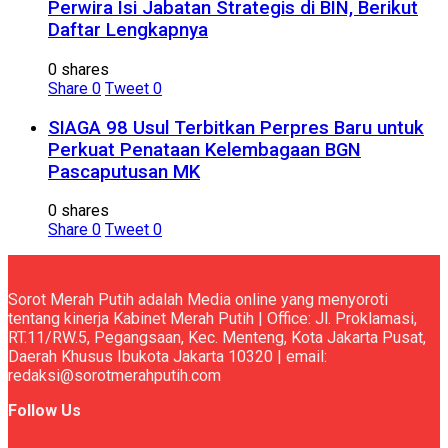
Perwira Isi Jabatan Strategis di BIN, Berikut
Daftar Lengkapnya
0 shares
Share
0
Tweet
0
SIAGA 98 Usul Terbitkan Perpres Baru untuk
Perkuat Penataan Kelembagaan BGN
Pascaputusan MK
0 shares
Share
0
Tweet
0
Sorot Merah Putih adalah Media online yang menyoroti
tentang kinerja Kabinet Merah Putih | Office: Jl. Proklamasi,
RT.11/RW.5, Pegangsaan, Kec. Menteng, Kota Jakarta Pusat,
Daerah Khusus Ibukota Jakarta 10320 | email:
redaksi@sorotmerahputih.com
Follow Us