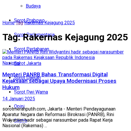
Politik
Budaya
Budaya
Sorot Prabowo
Home
Tag
Rakernas Kejagung 2025
Sorot Prabowo
Tag:
Rakernas Kejagung 2025
Sorot Parlementaria
Sorot Parlementaria
Sorot Pertahanan
Sorot Pertahanan
Nasional
Sorot Jakarta
Sorot Jakarta
Menteri PANRB Bahas Transformasi Digital
Sorot Daerah
Kejaksaan sebagai Upaya Modernisasi Proses
Sorot Daerah
Hukum
Sorot Dwi Warna
Sorot Dwi Warna
14 Januari 2025
Opini
Opini
sorotmerahputih.com, Jakarta - Menteri Pendayagunaan
Aparatur Negara dan Reformasi Birokrasi (PANRB), Rini
Widyantini hadir sebagai narasumber pada Rapat Kerja
Sastra
Sastra
Nasional (Rakernas) ...