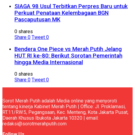
SIAGA 98 Usul Terbitkan Perpres Baru untuk
Perkuat Penataan Kelembagaan BGN
Pascaputusan MK
0 shares
Share
0
Tweet
0
Bendera One Piece vs Merah Putih Jelang
HUT RI ke-80: Berikut Sorotan Pemerintah
hingga Media Internasional
0 shares
Share
0
Tweet
0
Sorot Merah Putih adalah Media online yang menyoroti
tentang kinerja Kabinet Merah Putih | Office: Jl. Proklamasi,
RT.11/RW.5, Pegangsaan, Kec. Menteng, Kota Jakarta Pusat,
Daerah Khusus Ibukota Jakarta 10320 | email:
redaksi@sorotmerahputih.com
Follow Us