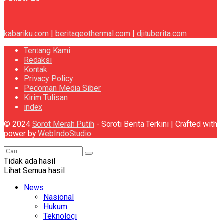
kabariku.com
|
beritageothermal.com
|
djituberita.com
Tentang Kami
Redaksi
Kontak
Privacy Policy
Pedoman Media Siber
Kirim Tulisan
index
© 2024
Sorot Merah Putih
- Soroti Berita Terkini | Crafted with
power by
WebIndoStudio
Tidak ada hasil
Lihat Semua hasil
News
Nasional
Hukum
Teknologi