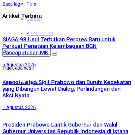
Puisi
Baca lagi
Puisi
Artikel Terbaru
Cerpen
Cerpen
Kirim Tulisan
Kirim Tulisan
SIAGA 98 Usul Terbitkan Perpres Baru untuk
Perkuat Penataan Kelembagaan BGN
Pascaputusan MK
5 Agustus 2026
Tidak ada hasil
Tidak ada hasil
Lihat Semua hasil
Kapolri Listyo Sigit Prabowo dan Buruh: Kedekatan
Lihat Semua hasil
yang Dibangun Lewat Dialog, Perlindungan dan
Aksi Nyata
1 Agustus 2026
Presiden Prabowo Lantik Gubernur dan Wakil
Gubernur Universitas Republik Indonesia di Istana