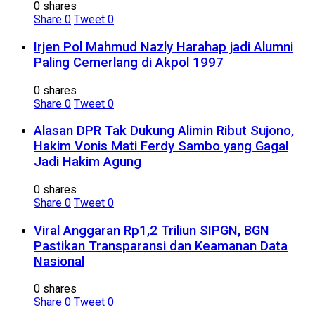
0 shares
Share
0
Tweet
0
Irjen Pol Mahmud Nazly Harahap jadi Alumni
Paling Cemerlang di Akpol 1997
0 shares
Share
0
Tweet
0
Alasan DPR Tak Dukung Alimin Ribut Sujono,
Hakim Vonis Mati Ferdy Sambo yang Gagal
Jadi Hakim Agung
0 shares
Share
0
Tweet
0
Viral Anggaran Rp1,2 Triliun SIPGN, BGN
Pastikan Transparansi dan Keamanan Data
Nasional
0 shares
Share
0
Tweet
0