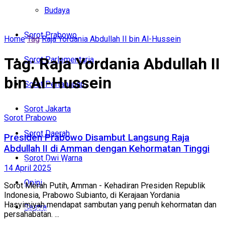
Politik
Budaya
Budaya
Sorot Prabowo
Home
Tag
Raja Yordania Abdullah II bin Al-Hussein
Sorot Prabowo
Tag:
Raja Yordania Abdullah II
Sorot Parlementaria
Sorot Parlementaria
bin Al-Hussein
Sorot Pertahanan
Sorot Pertahanan
Sorot Jakarta
Sorot Jakarta
Sorot Prabowo
Sorot Daerah
Presiden Prabowo Disambut Langsung Raja
Sorot Daerah
Abdullah II di Amman dengan Kehormatan Tinggi
Sorot Dwi Warna
Sorot Dwi Warna
14 April 2025
Opini
Sorot Merah Putih, Amman - Kehadiran Presiden Republik
Opini
Indonesia, Prabowo Subianto, di Kerajaan Yordania
Hasyimiyah mendapat sambutan yang penuh kehormatan dan
Sastra
Sastra
persahabatan. ...