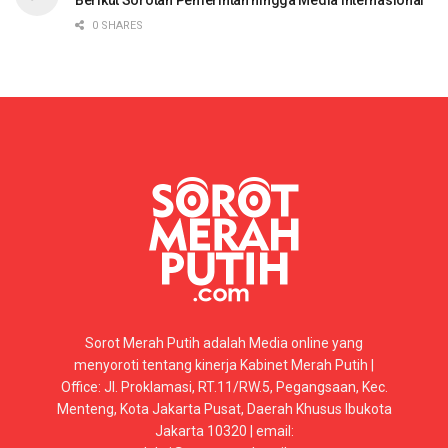
0 SHARES
Sorot Merah Putih adalah Media online yang
menyoroti tentang kinerja Kabinet Merah Putih |
Office: Jl. Proklamasi, RT.11/RW.5, Pegangsaan, Kec.
Menteng, Kota Jakarta Pusat, Daerah Khusus Ibukota
Jakarta 10320 | email: