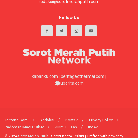
redaksi@sorotmerahputih.com
Follow Us
kabariku.com
|
beritageothermal.com
|
djituberita.com
Tentang Kami
Redaksi
Kontak
Privacy Policy
Pedoman Media Siber
Kirim Tulisan
index
© 2024
Sorot Merah Putih
- Soroti Berita Terkini | Crafted with power by