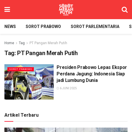
NEWS
SOROT PRABOWO
SOROT PARLEMENTARIA
S
Home
Tag
PT Pangan Merah Putih
Tag:
PT Pangan Merah Putih
Presiden Prabowo Lepas Ekspor
SOROT PRABOWO
Perdana Jagung: Indonesia Siap
jadi Lumbung Dunia
6 JUNI 2025
Artikel Terbaru