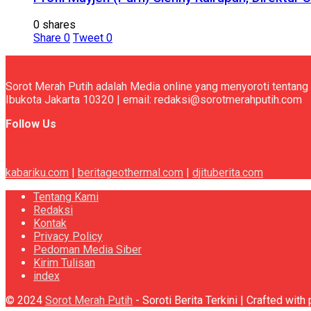
0 shares
Share
0
Tweet
0
Sorot Merah Putih adalah Media online yang menyoroti tentang 
Ibukota Jakarta 10320 | email: redaksi@sorotmerahputih.com
Follow Us
kabariku.com
|
beritageothermal.com
|
djituberita.com
Tentang Kami
Redaksi
Kontak
Privacy Policy
Pedoman Media Siber
Kirim Tulisan
index
© 2024
Sorot Merah Putih
- Soroti Berita Terkini | Crafted wit