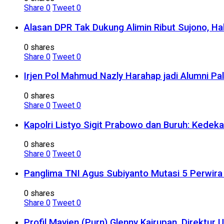
Share
0
Tweet
0
Alasan DPR Tak Dukung Alimin Ribut Sujono, H
0 shares
Share
0
Tweet
0
Irjen Pol Mahmud Nazly Harahap jadi Alumni Pa
0 shares
Share
0
Tweet
0
Kapolri Listyo Sigit Prabowo dan Buruh: Kedek
0 shares
Share
0
Tweet
0
Panglima TNI Agus Subiyanto Mutasi 5 Perwira I
0 shares
Share
0
Tweet
0
Profil Mayjen (Purn) Glenny Kairupan, Direktu