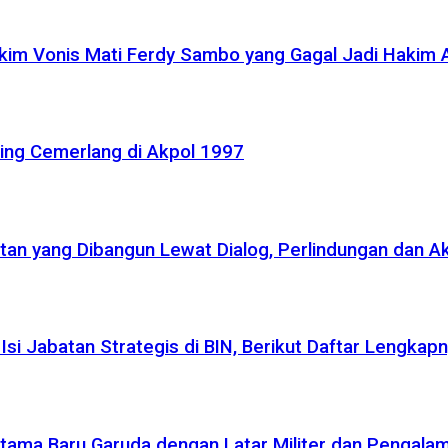
akim Vonis Mati Ferdy Sambo yang Gagal Jadi Hakim
ling Cemerlang di Akpol 1997
atan yang Dibangun Lewat Dialog, Perlindungan dan A
si Jabatan Strategis di BIN, Berikut Daftar Lengkap
r Utama Baru Garuda dengan Latar Militer dan Pengala