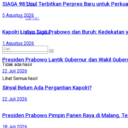
SIAGA 98 Usul Terbitkan Perpres Baru untuk Perk
Puisi
Puisi
5 Agustus 2026
Cerpen
Cerpen
Kirim Tulisan
Kapolri Listyo Sigit Prabowo dan Buruh: Kedekatan 
Kirim Tulisan
1 Agustus 2026
Presiden Prabowo Lantik Gubernur dan Wakil Gubernu
Tidak ada hasil
Tidak ada hasil
22 Juli 2026
Lihat Semua hasil
Lihat Semua hasil
Sinyal Belum Ada Pergantian Kapolri?
22 Juli 2026
Presiden Prabowo Pimpin Panen Raya di Malang, Te
18 Juli 2026