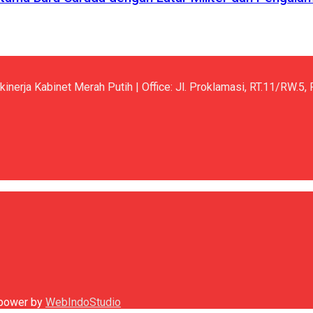
kinerja Kabinet Merah Putih | Office: Jl. Proklamasi, RT.11/RW.
h power by
WebIndoStudio