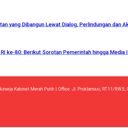
atan yang Dibangun Lewat Dialog, Perlindungan dan A
I ke-80: Berikut Sorotan Pemerintah hingga Media I
kinerja Kabinet Merah Putih | Office: Jl. Proklamasi, RT.11/RW.