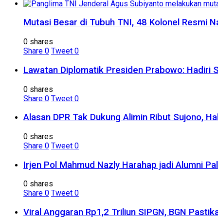
Mutasi Besar di Tubuh TNI, 48 Kolonel Resmi N
0 shares
Share
0
Tweet
0
Lawatan Diplomatik Presiden Prabowo: Hadiri 
0 shares
Share
0
Tweet
0
Alasan DPR Tak Dukung Alimin Ribut Sujono, H
0 shares
Share
0
Tweet
0
Irjen Pol Mahmud Nazly Harahap jadi Alumni Pa
0 shares
Share
0
Tweet
0
Viral Anggaran Rp1,2 Triliun SIPGN, BGN Pasti