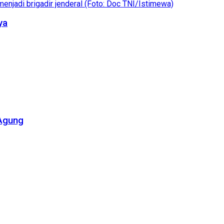
ya
 Agung