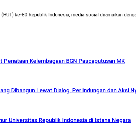
un (HUT) ke-80 Republik Indonesia, media sosial diramaikan deng
uat Penataan Kelembagaan BGN Pascaputusan MK
yang Dibangun Lewat Dialog, Perlindungan dan Aksi N
r Universitas Republik Indonesia di Istana Negara