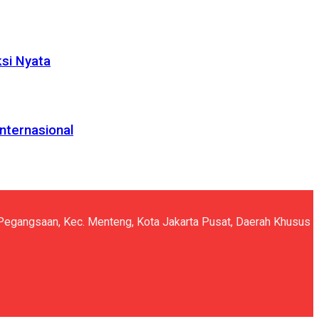
ksi Nyata
nternasional
5, Pegangsaan, Kec. Menteng, Kota Jakarta Pusat, Daerah Khusus