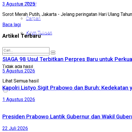
3 Agustus 2025
Puisi
Puisi
Sorot Merah Putih, Jakarta - Jelang peringatan Hari Ulang Tah
Cerpen
Cerpen
Baca lagi
Kirim Tulisan
Kirim Tulisan
Artikel Terbaru
SIAGA 98 Usul Terbitkan Perpres Baru untuk Perk
Tidak ada hasil
Tidak ada hasil
5 Agustus 2026
Lihat Semua hasil
Lihat Semua hasil
Kapolri Listyo Sigit Prabowo dan Buruh: Kedekatan 
1 Agustus 2026
Presiden Prabowo Lantik Gubernur dan Wakil Gubernu
22 Juli 2026