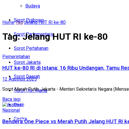
Politik
Budaya
Budaya
Sorot Prabowo
Home
Tag
Jelang HUT RI ke-80
Sorot Prabowo
Tag:
Jelang HUT RI ke-80
Sorot Parlementaria
Sorot Parlementaria
Sorot Pertahanan
Sorot Pertahanan
Pemerintahan
Sorot Jakarta
Sorot Jakarta
HUT ke-80 RI di Istana: 16 Ribu Undangan, Tamu Re
Sorot Daerah
12 Agustus 2025
Sorot Daerah
Sorot Merah Putih, Jakarta - Menteri Sekretaris Negara (Mens
Sorot Dwi Warna
Sorot Dwi Warna
Baca lagi
Opini
Opini
Nasional
Sastra
Sastra
Bendera One Piece vs Merah Putih Jelang HUT RI ke