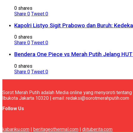
0 shares
Share
0
Tweet
0
Kapolri Listyo Sigit Prabowo dan Buruh: Kedek
0 shares
Share
0
Tweet
0
Bendera One Piece vs Merah Putih Jelang HUT R
0 shares
Share
0
Tweet
0
Sorot Merah Putih adalah Media online yang menyoroti tentang 
Ibukota Jakarta 10320 | email: redaksi@sorotmerahputih.com
Follow Us
kabariku.com
|
beritageothermal.com
|
djituberita.com