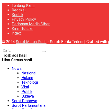
Tentang Kami
Redaksi
Kontak
Privacy Policy
Pedoman Media Siber
Kirim Tulisan
index
© 2024
Sorot Merah Putih
- Soroti Berita Terkini | Crafted wit
Tidak ada hasil
Lihat Semua hasil
News
Nasional
Hukum
Teknologi
Viral
Politik
Budaya
Sorot Prabowo
Sorot Parlementaria