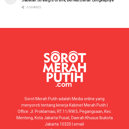
0 SHARES
Sorot Merah Putih adalah Media online yang
menyoroti tentang kinerja Kabinet Merah Putih |
Office: Jl. Proklamasi, RT.11/RW.5, Pegangsaan, Kec.
Menteng, Kota Jakarta Pusat, Daerah Khusus Ibukota
Jakarta 10320 | email: