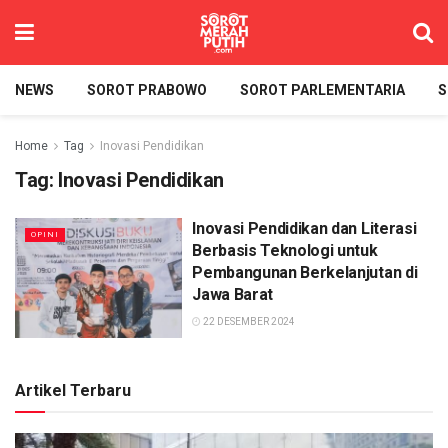
NEWS
SOROT PRABOWO
SOROT PARLEMENTARIA
S
Home
Tag
Inovasi Pendidikan
Tag:
Inovasi Pendidikan
Inovasi Pendidikan dan Literasi
OPINI
Berbasis Teknologi untuk
Pembangunan Berkelanjutan di
Jawa Barat
22 DESEMBER 2024
Artikel Terbaru