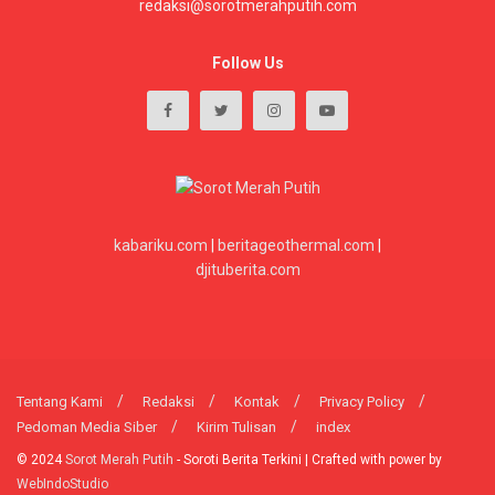
redaksi@sorotmerahputih.com
Follow Us
kabariku.com
|
beritageothermal.com
|
djituberita.com
Tentang Kami
Redaksi
Kontak
Privacy Policy
Pedoman Media Siber
Kirim Tulisan
index
© 2024
Sorot Merah Putih
- Soroti Berita Terkini | Crafted with power by
WebIndoStudio