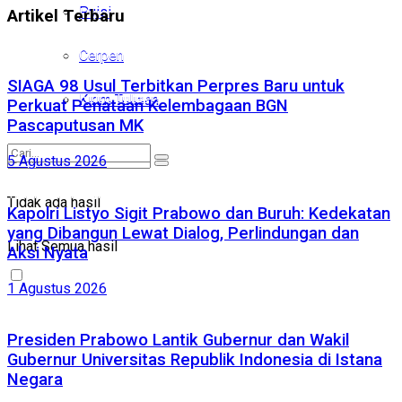
Puisi
Puisi
Artikel Terbaru
Cerpen
Cerpen
SIAGA 98 Usul Terbitkan Perpres Baru untuk
Kirim Tulisan
Kirim Tulisan
Perkuat Penataan Kelembagaan BGN
Pascaputusan MK
5 Agustus 2026
Tidak ada hasil
Tidak ada hasil
Kapolri Listyo Sigit Prabowo dan Buruh: Kedekatan
yang Dibangun Lewat Dialog, Perlindungan dan
Lihat Semua hasil
Lihat Semua hasil
Aksi Nyata
1 Agustus 2026
Presiden Prabowo Lantik Gubernur dan Wakil
Gubernur Universitas Republik Indonesia di Istana
Negara