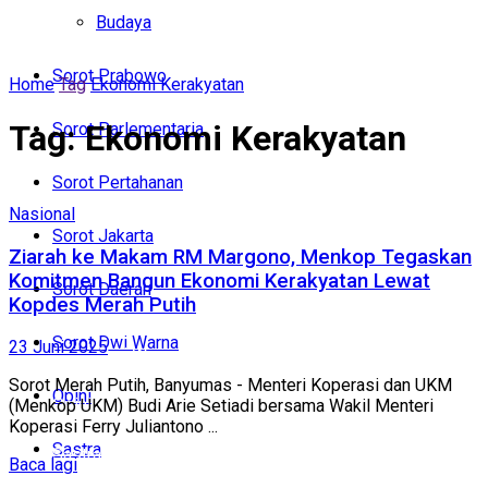
Politik
Budaya
Budaya
Sorot Prabowo
Home
Tag
Ekonomi Kerakyatan
Sorot Prabowo
Tag:
Ekonomi Kerakyatan
Sorot Parlementaria
Sorot Parlementaria
Sorot Pertahanan
Sorot Pertahanan
Nasional
Sorot Jakarta
Sorot Jakarta
Ziarah ke Makam RM Margono, Menkop Tegaskan
Komitmen Bangun Ekonomi Kerakyatan Lewat
Sorot Daerah
Kopdes Merah Putih
Sorot Daerah
Sorot Dwi Warna
23 Juni 2025
Sorot Dwi Warna
‎Sorot Merah Putih, Banyumas - Menteri Koperasi dan UKM
Opini
Opini
(Menkop UKM) Budi Arie Setiadi bersama Wakil Menteri
Koperasi Ferry Juliantono ...
Sastra
Sastra
Baca lagi