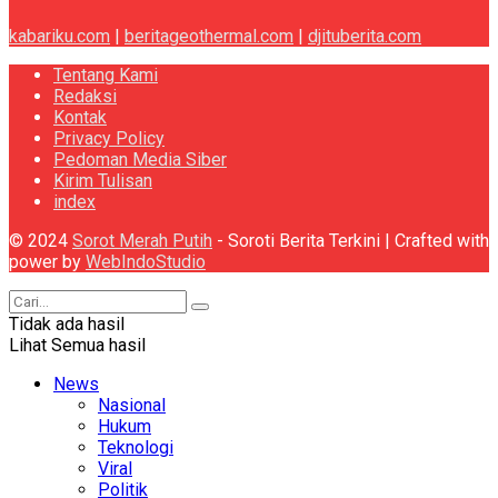
kabariku.com
|
beritageothermal.com
|
djituberita.com
Tentang Kami
Redaksi
Kontak
Privacy Policy
Pedoman Media Siber
Kirim Tulisan
index
© 2024
Sorot Merah Putih
- Soroti Berita Terkini | Crafted with
power by
WebIndoStudio
Tidak ada hasil
Lihat Semua hasil
News
Nasional
Hukum
Teknologi
Viral
Politik