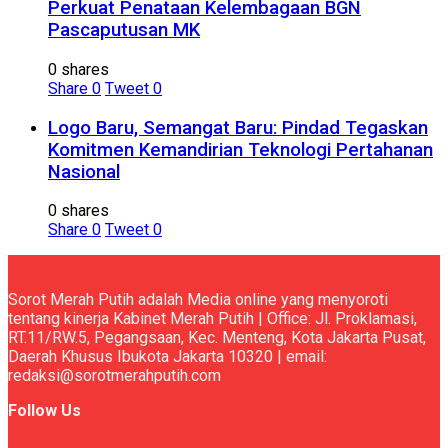
Perkuat Penataan Kelembagaan BGN
Pascaputusan MK
0 shares
Share
0
Tweet
0
Logo Baru, Semangat Baru: Pindad Tegaskan
Komitmen Kemandirian Teknologi Pertahanan
Nasional
0 shares
Share
0
Tweet
0
Sorot Merah Putih adalah Media online yang menyoroti
tentang kinerja Kabinet Merah Putih | Office: Jl. Proklamasi,
RT.11/RW.5, Pegangsaan, Kec. Menteng, Kota Jakarta Pusat,
Daerah Khusus Ibukota Jakarta 10320 | email:
redaksi@sorotmerahputih.com
Follow Us