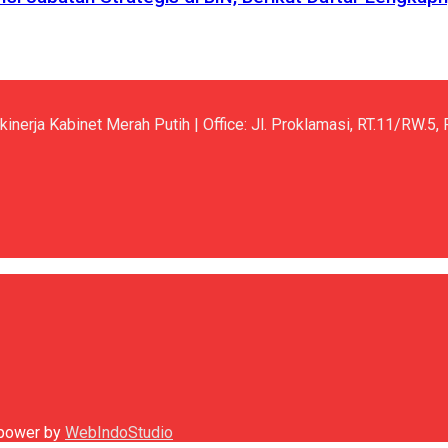
kinerja Kabinet Merah Putih | Office: Jl. Proklamasi, RT.11/RW.
h power by
WebIndoStudio