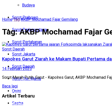
Politik
Budaya
Budaya
Sorot Prabowo
Home
Tag
AKBP Mochamad Fajar Gemilang
Sorot Prabowo
Tag:
AKBP Mochamad Fajar G
Sorot Parlementaria
Sorot Parlementaria
Sorot Pertahanan
Sorot Pertahanan
Sorot Daerah
Sorot Jakarta
Sorot Jakarta
Kapolres Garut Ziarah ke Makam Bupati Pertama d
Sorot Daerah
14 Februari 2025
Sorot Daerah
Sorot Merah Putih, Garut - Kapolres Garut, AKBP Mochamad Faj
Sorot Dwi Warna
Sorot Dwi Warna
Baca lagi
Opini
Opini
Artikel Terbaru
Sastra
Sastra