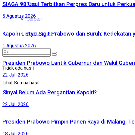
SIAGA 98 Usul Terbitkan Perpres Baru untuk Perk
Puisi
Puisi
5 Agustus 2026
Cerpen
Cerpen
Kirim Tulisan
Kapolri Listyo Sigit Prabowo dan Buruh: Kedekatan 
Kirim Tulisan
1 Agustus 2026
Presiden Prabowo Lantik Gubernur dan Wakil Gubernu
Tidak ada hasil
Tidak ada hasil
22 Juli 2026
Lihat Semua hasil
Lihat Semua hasil
Sinyal Belum Ada Pergantian Kapolri?
22 Juli 2026
Presiden Prabowo Pimpin Panen Raya di Malang, Te
18 Juli 2026