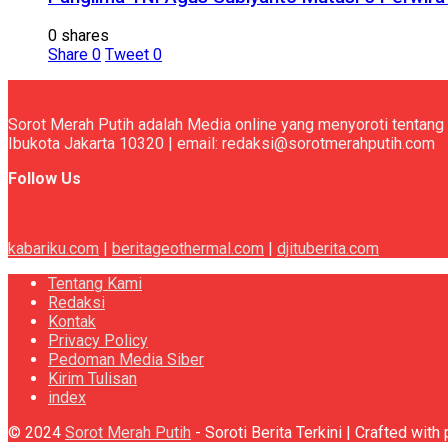
0 shares
Share
0
Tweet
0
Sorot Merah Putih adalah Media online yang menyoroti tentang 
Ibukota Jakarta 10320 | email: redaksi@sorotmerahputih.com
Follow Us
kabariku.com
|
beritageothermal.com
|
djituberita.com
Tentang Kami
Redaksi
Kontak
Privacy Policy
Pedoman Media Siber
Kirim Tulisan
index
© 2024
Sorot Merah Putih
- Soroti Berita Terkini | Crafted wit