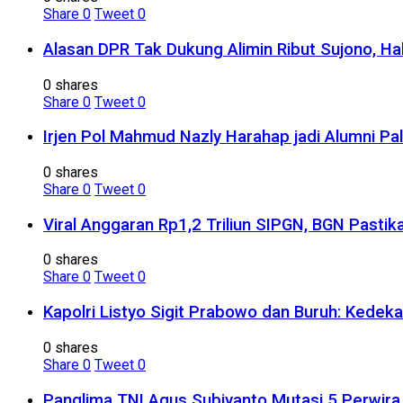
Share
0
Tweet
0
Alasan DPR Tak Dukung Alimin Ribut Sujono, H
0 shares
Share
0
Tweet
0
Irjen Pol Mahmud Nazly Harahap jadi Alumni Pa
0 shares
Share
0
Tweet
0
Viral Anggaran Rp1,2 Triliun SIPGN, BGN Pasti
0 shares
Share
0
Tweet
0
Kapolri Listyo Sigit Prabowo dan Buruh: Kedek
0 shares
Share
0
Tweet
0
Panglima TNI Agus Subiyanto Mutasi 5 Perwira I