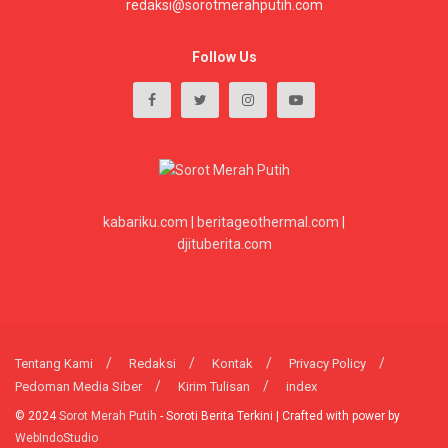
redaksi@sorotmerahputih.com
Follow Us
kabariku.com
|
beritageothermal.com
|
djituberita.com
Tentang Kami
Redaksi
Kontak
Privacy Policy
Pedoman Media Siber
Kirim Tulisan
index
© 2024
Sorot Merah Putih
- Soroti Berita Terkini | Crafted with power by
WebIndoStudio