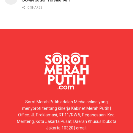
0 SHARES
Sorot Merah Putih adalah Media online yang
menyoroti tentang kinerja Kabinet Merah Putih |
Office: Jl. Proklamasi, RT.11/RW.5, Pegangsaan, Kec.
Menteng, Kota Jakarta Pusat, Daerah Khusus Ibukota
Jakarta 10320 | email: