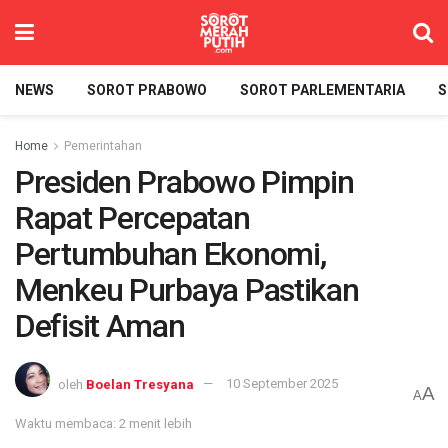
NEWS
SOROT PRABOWO
SOROT PARLEMENTARIA
S
Home
Pemerintahan
Presiden Prabowo Pimpin
Rapat Percepatan
Pertumbuhan Ekonomi,
Menkeu Purbaya Pastikan
Defisit Aman
oleh
Boelan Tresyana
10 September 2025
A
A
Waktu membaca: 2 menit lebih