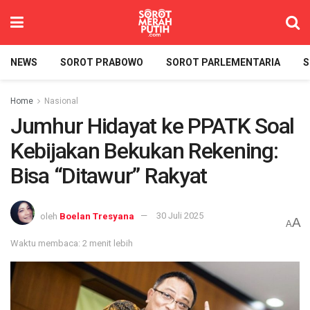
NEWS
SOROT PRABOWO
SOROT PARLEMENTARIA
S
Home
Nasional
Jumhur Hidayat ke PPATK Soal
Kebijakan Bekukan Rekening:
Bisa “Ditawur” Rakyat
oleh
Boelan Tresyana
30 Juli 2025
A
A
Waktu membaca: 2 menit lebih