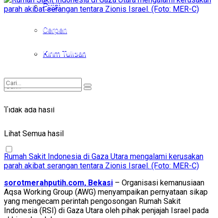
Puisi
Puisi
Cerpen
Cerpen
Kirim Tulisan
Kirim Tulisan
Tidak ada hasil
Tidak ada hasil
Lihat Semua hasil
Lihat Semua hasil
Rumah Sakit Indonesia di Gaza Utara mengalami kerusakan
parah akibat serangan tentara Zionis Israel. (Foto: MER-C)
sorotmerahputih.com, Bekasi
– Organisasi kemanusiaan
Aqsa Working Group (AWG) menyampaikan pernyataan sikap
yang mengecam perintah pengosongan Rumah Sakit
Indonesia (RSI) di Gaza Utara oleh pihak penjajah Israel pada