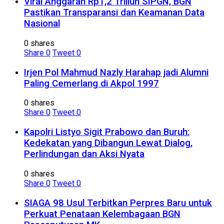
Viral Anggaran Rp1,2 Triliun SIPGN, BGN
Pastikan Transparansi dan Keamanan Data
Nasional
0 shares
Share
0
Tweet
0
Irjen Pol Mahmud Nazly Harahap jadi Alumni
Paling Cemerlang di Akpol 1997
0 shares
Share
0
Tweet
0
Kapolri Listyo Sigit Prabowo dan Buruh:
Kedekatan yang Dibangun Lewat Dialog,
Perlindungan dan Aksi Nyata
0 shares
Share
0
Tweet
0
SIAGA 98 Usul Terbitkan Perpres Baru untuk
Perkuat Penataan Kelembagaan BGN