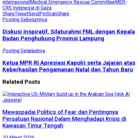
internasional
Medical Emergency Rescue Committee
MER-
C
RS Indonesia di Gaza
Share
Tweet
Send
Pin
Scan
Share
Posting Sebelumnya
Diskusi Inspiratif, Silaturahmi FML dengan Kepala
Badan Penghubung Provinsi Lampung
Posting Selanjutnya
Ketua MPR RI Apresiasi Kapolri serta Jajaran atas
Keberhasilan Pengamanan Natal dan Tahun Baru
Related
Posts
Mewaspadai Politics of Fear dan Pentingnya
Persatuan Nasional Dalam Menghadapi Krisis di
Kawasan Timur Tengah
10 Maret 2026