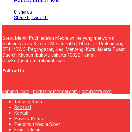
Pascaputusan MK
0 shares
Share
0
Tweet
0
Sorot Merah Putih adalah Media online yang menyoroti
tentang kinerja Kabinet Merah Putih | Office: Jl. Proklamasi,
RT.11/RW.5, Pegangsaan, Kec. Menteng, Kota Jakarta Pusat,
Daerah Khusus Ibukota Jakarta 10320 | email:
redaksi@sorotmerahputih.com
Follow Us
kabariku.com
|
beritageothermal.com
|
djituberita.com
Tentang Kami
Redaksi
Kontak
Privacy Policy
Pedoman Media Siber
Kirim Tulisan