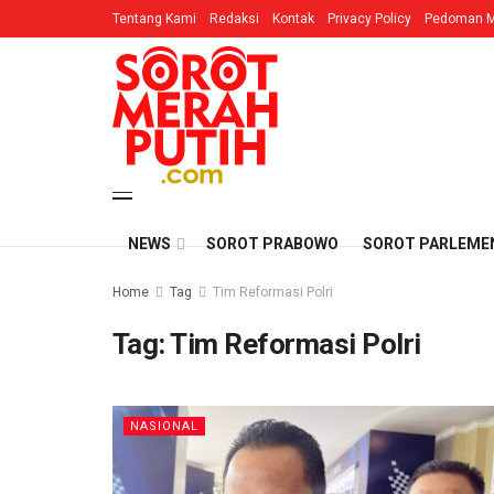
Tentang Kami
Redaksi
Kontak
Privacy Policy
Pedoman M
NEWS
SOROT PRABOWO
SOROT PARLEME
Home
Tag
Tim Reformasi Polri
Tag:
Tim Reformasi Polri
NASIONAL