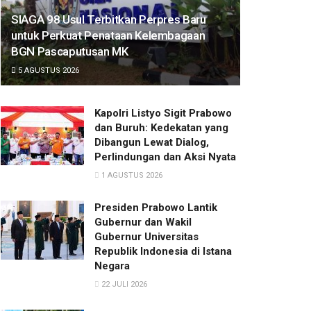
SIAGA 98 Usul Terbitkan Perpres Baru
untuk Perkuat Penataan Kelembagaan
BGN Pascaputusan MK
5 AGUSTUS 2026
Kapolri Listyo Sigit Prabowo
dan Buruh: Kedekatan yang
Dibangun Lewat Dialog,
Perlindungan dan Aksi Nyata
1 AGUSTUS 2026
Presiden Prabowo Lantik
Gubernur dan Wakil
Gubernur Universitas
Republik Indonesia di Istana
Negara
22 JULI 2026