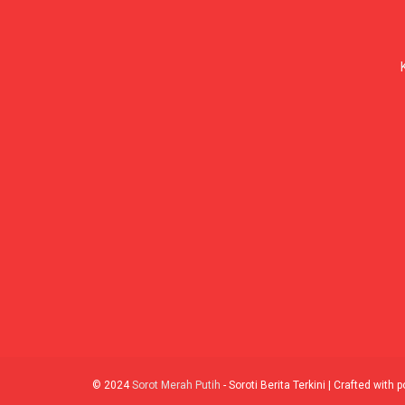
© 2024
Sorot Merah Putih
- Soroti Berita Terkini | Crafted with