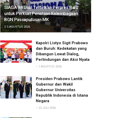
SIAGA 98 Usul Terbitkan Perpres Baru
untuk Perkuat Penataan Kelembagaan
BGN Pascaputusan MK
5 AGUSTUS 2026
Kapolri Listyo Sigit Prabowo
dan Buruh: Kedekatan yang
Dibangun Lewat Dialog,
Perlindungan dan Aksi Nyata
1 AGUSTUS 2026
Presiden Prabowo Lantik
Gubernur dan Wakil
Gubernur Universitas
Republik Indonesia di Istana
Negara
22 JULI 2026