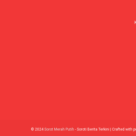
© 2024
Sorot Merah Putih
- Soroti Berita Terkini | Crafted with