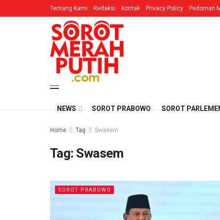
Tentang Kami
Redaksi
Kontak
Privacy Policy
Pedoman M
NEWS
SOROT PRABOWO
SOROT PARLEME
Home
Tag
Swasem
Tag:
Swasem
SOROT PRABOWO