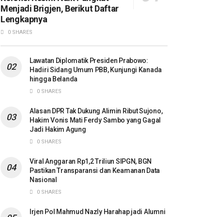
Menjadi Brigjen, Berikut Daftar
Lengkapnya
0 SHARES
Lawatan Diplomatik Presiden Prabowo:
Hadiri Sidang Umum PBB, Kunjungi Kanada
hingga Belanda
0 SHARES
Alasan DPR Tak Dukung Alimin Ribut Sujono,
Hakim Vonis Mati Ferdy Sambo yang Gagal
Jadi Hakim Agung
0 SHARES
Viral Anggaran Rp1,2 Triliun SIPGN, BGN
Pastikan Transparansi dan Keamanan Data
Nasional
0 SHARES
Irjen Pol Mahmud Nazly Harahap jadi Alumni