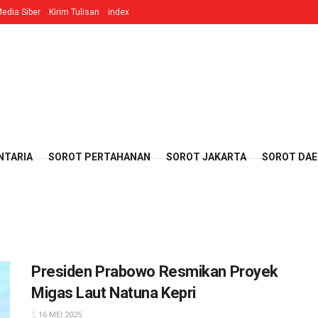
edia Siber
Kirim Tulisan
index
NTARIA
SOROT PERTAHANAN
SOROT JAKARTA
SOROT DA
Presiden Prabowo Resmikan Proyek
Migas Laut Natuna Kepri
16 MEI 2025