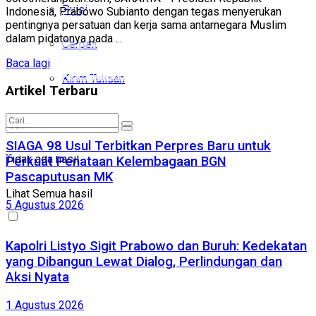
Puisi
Puisi
Indonesia, Prabowo Subianto dengan tegas menyerukan
pentingnya persatuan dan kerja sama antarnegara Muslim
dalam pidatonya pada ...
Cerpen
Cerpen
Baca lagi
Kirim Tulisan
Kirim Tulisan
Artikel Terbaru
SIAGA 98 Usul Terbitkan Perpres Baru untuk
Tidak ada hasil
Tidak ada hasil
Perkuat Penataan Kelembagaan BGN
Pascaputusan MK
Lihat Semua hasil
Lihat Semua hasil
5 Agustus 2026
Kapolri Listyo Sigit Prabowo dan Buruh: Kedekatan
yang Dibangun Lewat Dialog, Perlindungan dan
Aksi Nyata
1 Agustus 2026