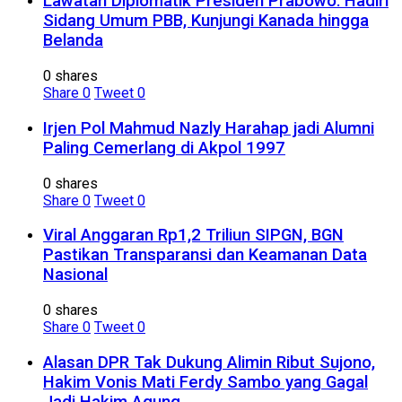
Lawatan Diplomatik Presiden Prabowo: Hadiri
Sidang Umum PBB, Kunjungi Kanada hingga
Belanda
0 shares
Share
0
Tweet
0
Irjen Pol Mahmud Nazly Harahap jadi Alumni
Paling Cemerlang di Akpol 1997
0 shares
Share
0
Tweet
0
Viral Anggaran Rp1,2 Triliun SIPGN, BGN
Pastikan Transparansi dan Keamanan Data
Nasional
0 shares
Share
0
Tweet
0
Alasan DPR Tak Dukung Alimin Ribut Sujono,
Hakim Vonis Mati Ferdy Sambo yang Gagal
Jadi Hakim Agung