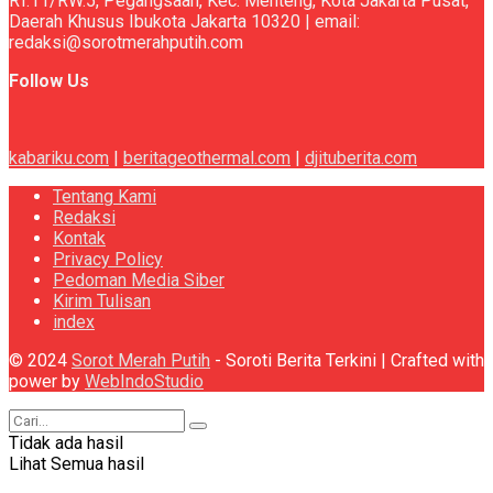
RT.11/RW.5, Pegangsaan, Kec. Menteng, Kota Jakarta Pusat,
Daerah Khusus Ibukota Jakarta 10320 | email:
redaksi@sorotmerahputih.com
Follow Us
kabariku.com
|
beritageothermal.com
|
djituberita.com
Tentang Kami
Redaksi
Kontak
Privacy Policy
Pedoman Media Siber
Kirim Tulisan
index
© 2024
Sorot Merah Putih
- Soroti Berita Terkini | Crafted with
power by
WebIndoStudio
Tidak ada hasil
Lihat Semua hasil