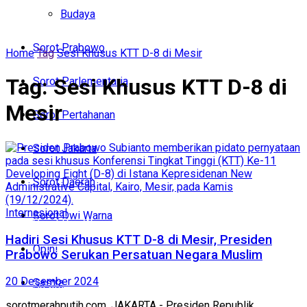
Politik
Budaya
Budaya
Sorot Prabowo
Home
Tag
Sesi Khusus KTT D-8 di Mesir
Sorot Prabowo
Tag:
Sesi Khusus KTT D-8 di
Sorot Parlementaria
Sorot Parlementaria
Mesir
Sorot Pertahanan
Sorot Pertahanan
Sorot Jakarta
Sorot Jakarta
Sorot Daerah
Sorot Daerah
Internasional
Sorot Dwi Warna
Sorot Dwi Warna
Hadiri Sesi Khusus KTT D-8 di Mesir, Presiden
Opini
Prabowo Serukan Persatuan Negara Muslim
Opini
20 Desember 2024
Sastra
Sastra
sorotmerahputih.com, JAKARTA - Presiden Republik