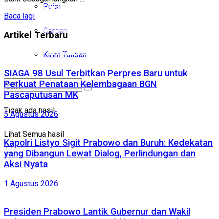
Puisi
Puisi
Baca lagi
Cerpen
Cerpen
Artikel Terbaru
Kirim Tulisan
Kirim Tulisan
SIAGA 98 Usul Terbitkan Perpres Baru untuk
Perkuat Penataan Kelembagaan BGN
Pascaputusan MK
Tidak ada hasil
Tidak ada hasil
5 Agustus 2026
Lihat Semua hasil
Lihat Semua hasil
Kapolri Listyo Sigit Prabowo dan Buruh: Kedekatan
yang Dibangun Lewat Dialog, Perlindungan dan
Aksi Nyata
1 Agustus 2026
Presiden Prabowo Lantik Gubernur dan Wakil