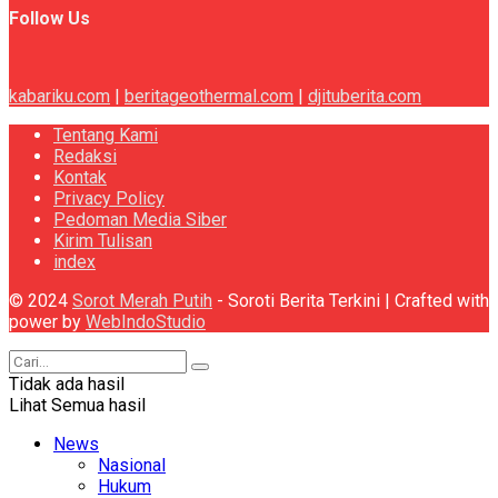
Follow Us
kabariku.com
|
beritageothermal.com
|
djituberita.com
Tentang Kami
Redaksi
Kontak
Privacy Policy
Pedoman Media Siber
Kirim Tulisan
index
© 2024
Sorot Merah Putih
- Soroti Berita Terkini | Crafted with
power by
WebIndoStudio
Tidak ada hasil
Lihat Semua hasil
News
Nasional
Hukum