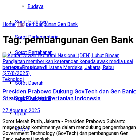
Politik
Budaya
Budaya
Sorot Prabowo
Home
Tag
pembangunan Gen Bank
Sorot Prabowo
Tag:
pembangunan Gen Bank
Sorot Parlementaria
Sorot Parlementaria
Sorot Pertahanan
Sorot Pertahanan
Sorot Jakarta
Sorot Jakarta
Teknologi
Sorot Daerah
Sorot Daerah
Presiden Prabowo Dukung GovTech dan Gen Bank:
Strategi Perkuat Pertanian Indonesia
Sorot Dwi Warna
Sorot Dwi Warna
27 Agustus 2025
Opini
Opini
Sorot Merah Putih, Jakarta - Presiden Prabowo Subianto
menegaskan komitmennya dalam mendukung pengembangan
Sastra
Sastra
Government Technology (GovTech) dan pembangunan Gen
Bank sebagai langkah ...