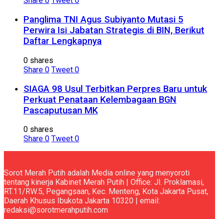
Share
0
Tweet
0
Panglima TNI Agus Subiyanto Mutasi 5
Perwira Isi Jabatan Strategis di BIN, Berikut
Daftar Lengkapnya
0 shares
Share
0
Tweet
0
SIAGA 98 Usul Terbitkan Perpres Baru untuk
Perkuat Penataan Kelembagaan BGN
Pascaputusan MK
0 shares
Share
0
Tweet
0
Sorot Merah Putih adalah Media online yang menyoroti
tentang kinerja Kabinet Merah Putih | Office: Jl. Proklamasi,
RT.11/RW.5, Pegangsaan, Kec. Menteng, Kota Jakarta Pusat,
Daerah Khusus Ibukota Jakarta 10320 | email:
redaksi@sorotmerahputih.com