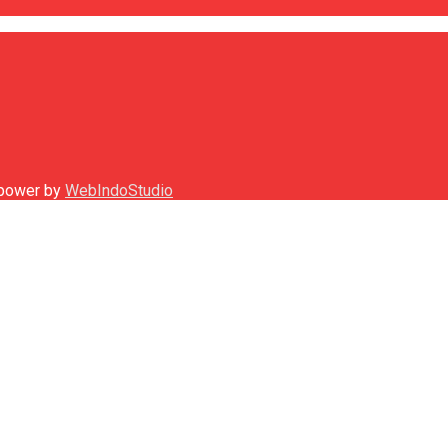
h power by
WebIndoStudio