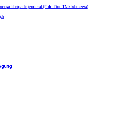
ya
 Agung