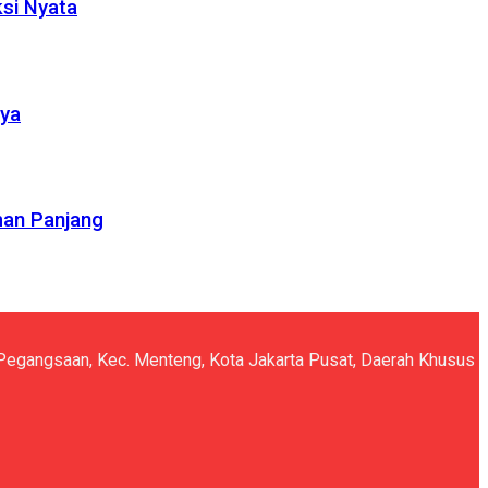
ksi Nyata
nya
man Panjang
5, Pegangsaan, Kec. Menteng, Kota Jakarta Pusat, Daerah Khusus