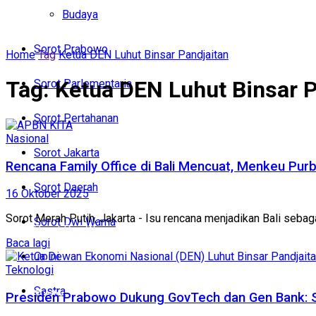
Politik
Budaya
Budaya
Sorot Prabowo
Home
Tag
Ketua DEN Luhut Binsar Pandjaitan
Sorot Prabowo
Tag:
Ketua DEN Luhut Binsar P
Sorot Parlementaria
Sorot Parlementaria
Sorot Pertahanan
Sorot Pertahanan
Nasional
Sorot Jakarta
Sorot Jakarta
Rencana Family Office di Bali Mencuat, Menkeu Purb
Sorot Daerah
16 Oktober 2025
Sorot Daerah
‎Sorot Merah Putih, Jakarta - Isu rencana menjadikan Bali sebaga
Sorot Dwi Warna
Sorot Dwi Warna
Baca lagi
Opini
Opini
Teknologi
Sastra
Sastra
Presiden Prabowo Dukung GovTech dan Gen Bank: St