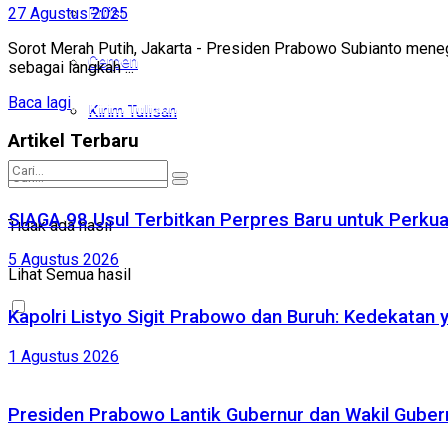
27 Agustus 2025
Puisi
Puisi
Sorot Merah Putih, Jakarta - Presiden Prabowo Subianto m
Cerpen
Cerpen
sebagai langkah ...
Baca lagi
Kirim Tulisan
Kirim Tulisan
Artikel Terbaru
Tidak ada hasil
SIAGA 98 Usul Terbitkan Perpres Baru untuk Perk
Tidak ada hasil
5 Agustus 2026
Lihat Semua hasil
Lihat Semua hasil
Kapolri Listyo Sigit Prabowo dan Buruh: Kedekatan 
1 Agustus 2026
Presiden Prabowo Lantik Gubernur dan Wakil Gubernu