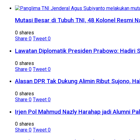
Mutasi Besar di Tubuh TNI, 48 Kolonel Resmi N
0 shares
Share
0
Tweet
0
Lawatan Diplomatik Presiden Prabowo: Hadiri 
0 shares
Share
0
Tweet
0
Alasan DPR Tak Dukung Alimin Ribut Sujono, H
0 shares
Share
0
Tweet
0
Irjen Pol Mahmud Nazly Harahap jadi Alumni Pa
0 shares
Share
0
Tweet
0