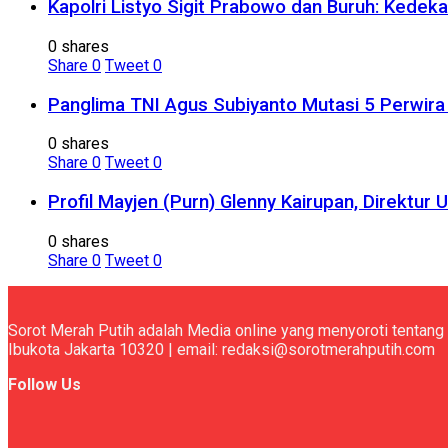
Kapolri Listyo Sigit Prabowo dan Buruh: Kedek
0 shares
Share
0
Tweet
0
Panglima TNI Agus Subiyanto Mutasi 5 Perwira I
0 shares
Share
0
Tweet
0
Profil Mayjen (Purn) Glenny Kairupan, Direktu
0 shares
Share
0
Tweet
0
Sorot Merah Putih adalah Media online yang menyoroti tentang 
Ibukota Jakarta 10320 | email: redaksi@sorotmerahputih.com
Follow Us