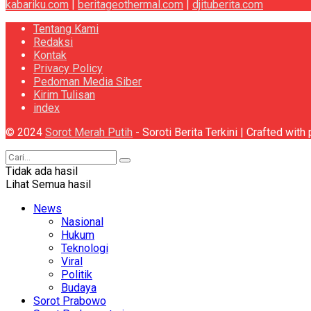
kabariku.com
|
beritageothermal.com
|
djituberita.com
Tentang Kami
Redaksi
Kontak
Privacy Policy
Pedoman Media Siber
Kirim Tulisan
index
© 2024
Sorot Merah Putih
- Soroti Berita Terkini | Crafted wit
Tidak ada hasil
Lihat Semua hasil
News
Nasional
Hukum
Teknologi
Viral
Politik
Budaya
Sorot Prabowo