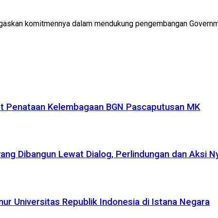
enegaskan komitmennya dalam mendukung pengembangan Govern
uat Penataan Kelembagaan BGN Pascaputusan MK
yang Dibangun Lewat Dialog, Perlindungan dan Aksi N
r Universitas Republik Indonesia di Istana Negara