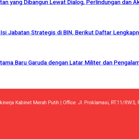
atan yang Dibangun Lewat Dialog, Perlindungan dan A
si Jabatan Strategis di BIN, Berikut Daftar Lengkap
r Utama Baru Garuda dengan Latar Militer dan Pengala
kinerja Kabinet Merah Putih | Office: Jl. Proklamasi, RT.11/RW.