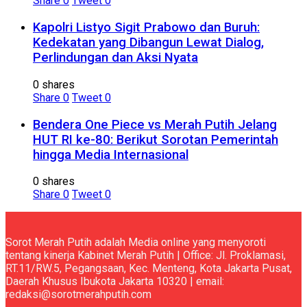
Share
0
Tweet
0
Kapolri Listyo Sigit Prabowo dan Buruh:
Kedekatan yang Dibangun Lewat Dialog,
Perlindungan dan Aksi Nyata
0 shares
Share
0
Tweet
0
Bendera One Piece vs Merah Putih Jelang
HUT RI ke-80: Berikut Sorotan Pemerintah
hingga Media Internasional
0 shares
Share
0
Tweet
0
Sorot Merah Putih adalah Media online yang menyoroti
tentang kinerja Kabinet Merah Putih | Office: Jl. Proklamasi,
RT.11/RW.5, Pegangsaan, Kec. Menteng, Kota Jakarta Pusat,
Daerah Khusus Ibukota Jakarta 10320 | email:
redaksi@sorotmerahputih.com