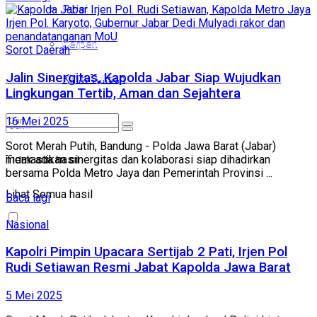
Puisi
Puisi
Cerpen
Cerpen
Sorot Daerah
Kirim Tulisan
Jalin Sinergitas, Kapolda Jabar Siap Wujudkan
Kirim Tulisan
Lingkungan Tertib, Aman dan Sejahtera
16 Mei 2025
Sorot Merah Putih, Bandung - Polda Jawa Barat (Jabar)
Tidak ada hasil
memastikan sinergitas dan kolaborasi siap dihadirkan
Tidak ada hasil
bersama Polda Metro Jaya dan Pemerintah Provinsi ...
Lihat Semua hasil
Lihat Semua hasil
Baca lagi
Nasional
Kapolri Pimpin Upacara Sertijab 2 Pati, Irjen Pol
Rudi Setiawan Resmi Jabat Kapolda Jawa Barat
5 Mei 2025