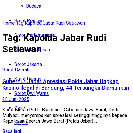
Politik
Budaya
Budaya
Sorot Prabowo
Home
Tag
Kapolda Jabar Rudi Setiawan
Sorot Prabowo
Tag:
Kapolda Jabar Rudi
Sorot Parlementaria
Sorot Parlementaria
Setiawan
Sorot Pertahanan
Sorot Pertahanan
Sorot Jakarta
Sorot Jakarta
Sorot Daerah
Sorot Daerah
Gubernur Jabar Apresiasi Polda Jabar Ungkap
Sorot Daerah
Kasino Ilegal di Bandung, 44 Tersangka Diamankan
Sorot Dwi Warna
Sorot Dwi Warna
25 Juni 2025
Opini
Sorot Merah Putih, Bandung - Gubernur Jawa Barat, Dedi
Opini
Mulyadi, menyampaikan apresiasi setinggi-tingginya kepada
Kepolisian Daerah Jawa Barat (Polda Jabar) ...
Sastra
Sastra
Baca lagi