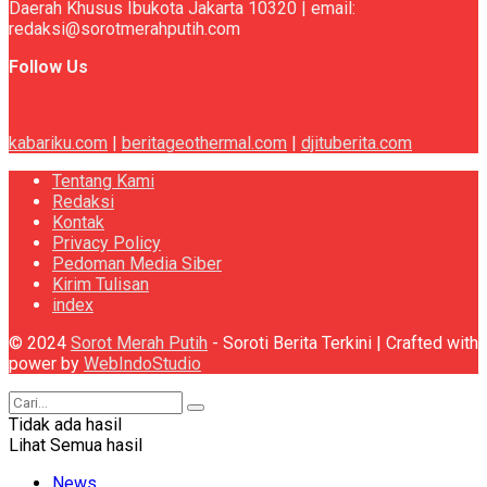
Daerah Khusus Ibukota Jakarta 10320 | email:
redaksi@sorotmerahputih.com
Follow Us
kabariku.com
|
beritageothermal.com
|
djituberita.com
Tentang Kami
Redaksi
Kontak
Privacy Policy
Pedoman Media Siber
Kirim Tulisan
index
© 2024
Sorot Merah Putih
- Soroti Berita Terkini | Crafted with
power by
WebIndoStudio
Tidak ada hasil
Lihat Semua hasil
News