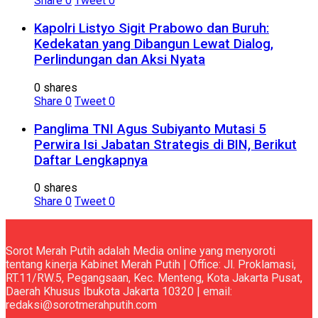
Share
0
Tweet
0
Kapolri Listyo Sigit Prabowo dan Buruh:
Kedekatan yang Dibangun Lewat Dialog,
Perlindungan dan Aksi Nyata
0 shares
Share
0
Tweet
0
Panglima TNI Agus Subiyanto Mutasi 5
Perwira Isi Jabatan Strategis di BIN, Berikut
Daftar Lengkapnya
0 shares
Share
0
Tweet
0
Sorot Merah Putih adalah Media online yang menyoroti
tentang kinerja Kabinet Merah Putih | Office: Jl. Proklamasi,
RT.11/RW.5, Pegangsaan, Kec. Menteng, Kota Jakarta Pusat,
Daerah Khusus Ibukota Jakarta 10320 | email:
redaksi@sorotmerahputih.com