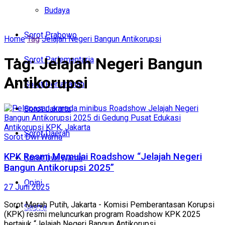
Politik
Budaya
Budaya
Sorot Prabowo
Home
Tag
Jelajah Negeri Bangun Antikorupsi
Sorot Prabowo
Tag:
Jelajah Negeri Bangun
Sorot Parlementaria
Sorot Parlementaria
Antikorupsi
Sorot Pertahanan
Sorot Pertahanan
Sorot Jakarta
Sorot Jakarta
Sorot Daerah
Sorot Dwi Warna
Sorot Daerah
KPK Resmi Memulai Roadshow “Jelajah Negeri
Sorot Dwi Warna
Sorot Dwi Warna
Bangun Antikorupsi 2025”
Opini
Opini
27 Juni 2025
Sorot Merah Putih, Jakarta - Komisi Pemberantasan Korupsi
Sastra
Sastra
(KPK) resmi meluncurkan program Roadshow KPK 2025
bertajuk “Jelajah Negeri Bangun Antikorupsi ...