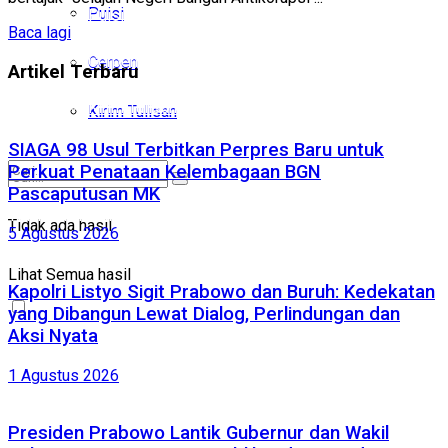
Puisi
Puisi
Baca lagi
Cerpen
Cerpen
Artikel Terbaru
Kirim Tulisan
Kirim Tulisan
SIAGA 98 Usul Terbitkan Perpres Baru untuk
Perkuat Penataan Kelembagaan BGN
Pascaputusan MK
Tidak ada hasil
Tidak ada hasil
5 Agustus 2026
Lihat Semua hasil
Lihat Semua hasil
Kapolri Listyo Sigit Prabowo dan Buruh: Kedekatan
yang Dibangun Lewat Dialog, Perlindungan dan
Aksi Nyata
1 Agustus 2026
Presiden Prabowo Lantik Gubernur dan Wakil