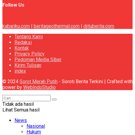
Follow Us
kabariku.com
|
beritageothermal.com
|
djituberita.com
Tentang Kami
Redaksi
Kontak
Privacy Policy
Pedoman Media Siber
Kirim Tulisan
index
© 2024
Sorot Merah Putih
- Soroti Berita Terkini | Crafted with
power by
WebIndoStudio
Tidak ada hasil
Lihat Semua hasil
News
Nasional
Hukum