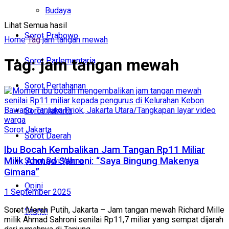
Politik
Budaya
Lihat Semua hasil
Budaya
Sorot Prabowo
Home
Tag
jam tangan mewah
Sorot Prabowo
Tag:
jam tangan mewah
Sorot Parlementaria
Sorot Parlementaria
Sorot Pertahanan
Sorot Pertahanan
Sorot Jakarta
Sorot Jakarta
Sorot Jakarta
Sorot Daerah
Sorot Daerah
Ibu Bocah Kembalikan Jam Tangan Rp11 Miliar
Milik Ahmad Sahroni: “Saya Bingung Makenya
Sorot Dwi Warna
Sorot Dwi Warna
Gimana”
Opini
Opini
1 September 2025
Sorot Merah Putih, Jakarta – Jam tangan mewah Richard Mille
Sastra
Sastra
milik Ahmad Sahroni senilai Rp11,7 miliar yang sempat dijarah