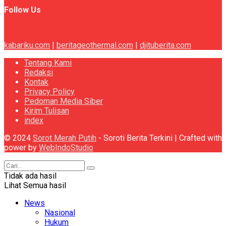
Follow Us
kabariku.com
|
beritageothermal.com
|
djituberita.com
Tentang Kami
Redaksi
Kontak
Privacy Policy
Pedoman Media Siber
Kirim Tulisan
index
© 2024
Sorot Merah Putih
- Soroti Berita Terkini | Crafted with
power by
WebIndoStudio
Tidak ada hasil
Lihat Semua hasil
News
Nasional
Hukum