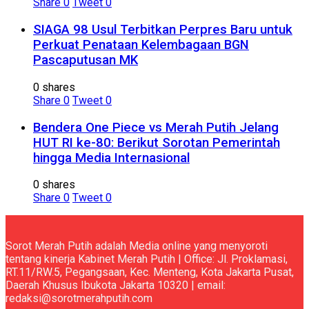
Share
0
Tweet
0
SIAGA 98 Usul Terbitkan Perpres Baru untuk
Perkuat Penataan Kelembagaan BGN
Pascaputusan MK
0 shares
Share
0
Tweet
0
Bendera One Piece vs Merah Putih Jelang
HUT RI ke-80: Berikut Sorotan Pemerintah
hingga Media Internasional
0 shares
Share
0
Tweet
0
Sorot Merah Putih adalah Media online yang menyoroti
tentang kinerja Kabinet Merah Putih | Office: Jl. Proklamasi,
RT.11/RW.5, Pegangsaan, Kec. Menteng, Kota Jakarta Pusat,
Daerah Khusus Ibukota Jakarta 10320 | email:
redaksi@sorotmerahputih.com