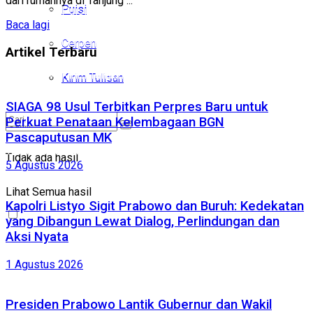
dari rumahnya di Tanjung ...
Puisi
Puisi
Baca lagi
Cerpen
Cerpen
Artikel Terbaru
Kirim Tulisan
Kirim Tulisan
SIAGA 98 Usul Terbitkan Perpres Baru untuk
Perkuat Penataan Kelembagaan BGN
Pascaputusan MK
Tidak ada hasil
Tidak ada hasil
5 Agustus 2026
Lihat Semua hasil
Lihat Semua hasil
Kapolri Listyo Sigit Prabowo dan Buruh: Kedekatan
yang Dibangun Lewat Dialog, Perlindungan dan
Aksi Nyata
1 Agustus 2026
Presiden Prabowo Lantik Gubernur dan Wakil