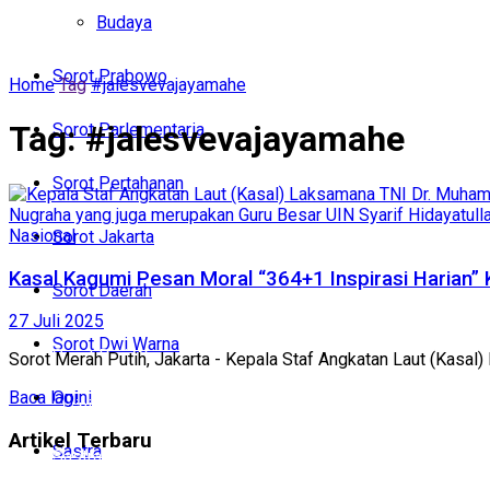
Politik
Budaya
Budaya
Sorot Prabowo
Home
Tag
#jalesvevajayamahe
Sorot Prabowo
Tag:
#jalesvevajayamahe
Sorot Parlementaria
Sorot Parlementaria
Sorot Pertahanan
Sorot Pertahanan
Nasional
Sorot Jakarta
Sorot Jakarta
Kasal Kagumi Pesan Moral “364+1 Inspirasi Harian” 
Sorot Daerah
Sorot Daerah
27 Juli 2025
Sorot Dwi Warna
Sorot Dwi Warna
Sorot Merah Putih, Jakarta - Kepala Staf Angkatan Laut (Kasa
Opini
Baca lagi
Opini
Artikel Terbaru
Sastra
Sastra