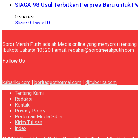
SIAGA 98 Usul Terbitkan Perpres Baru untuk
0 shares
Share
0
Tweet
0
Sorot Merah Putih adalah Media online yang menyoroti tentang 
Ibukota Jakarta 10320 | email: redaksi@sorotmerahputih.com
Follow Us
kabariku.com
|
beritageothermal.com
|
djituberita.com
Tentang Kami
Redaksi
Kontak
Privacy Policy
Pedoman Media Siber
Kirim Tulisan
index