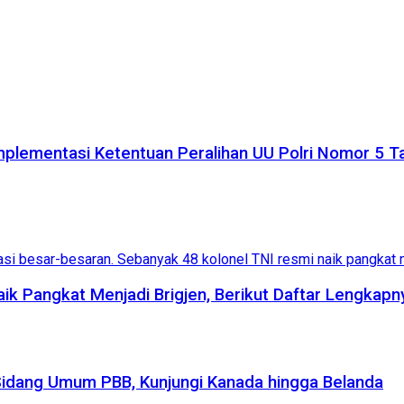
plementasi Ketentuan Peralihan UU Polri Nomor 5 
aik Pangkat Menjadi Brigjen, Berikut Daftar Lengkapn
Sidang Umum PBB, Kunjungi Kanada hingga Belanda