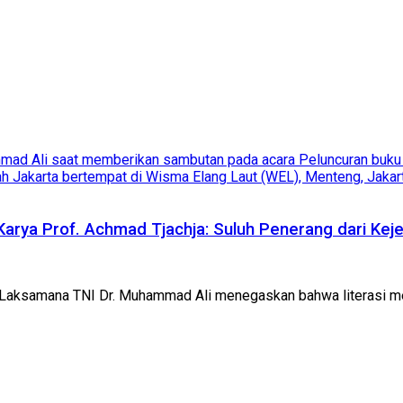
Karya Prof. Achmad Tjachja: Suluh Penerang dari Kej
l) Laksamana TNI Dr. Muhammad Ali menegaskan bahwa literasi m