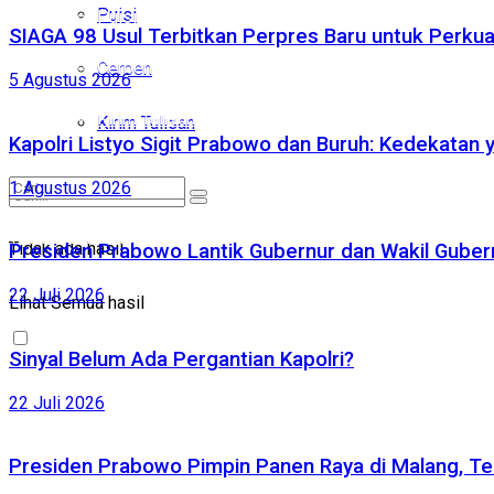
Puisi
Puisi
SIAGA 98 Usul Terbitkan Perpres Baru untuk Perk
Cerpen
Cerpen
5 Agustus 2026
Kirim Tulisan
Kirim Tulisan
Kapolri Listyo Sigit Prabowo dan Buruh: Kedekatan 
1 Agustus 2026
Tidak ada hasil
Tidak ada hasil
Presiden Prabowo Lantik Gubernur dan Wakil Gubernu
Lihat Semua hasil
22 Juli 2026
Lihat Semua hasil
Sinyal Belum Ada Pergantian Kapolri?
22 Juli 2026
Presiden Prabowo Pimpin Panen Raya di Malang, Te