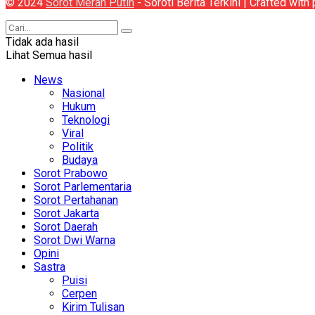
© 2024
Sorot Merah Putih
- Soroti Berita Terkini | Crafted wit
Tidak ada hasil
Lihat Semua hasil
News
Nasional
Hukum
Teknologi
Viral
Politik
Budaya
Sorot Prabowo
Sorot Parlementaria
Sorot Pertahanan
Sorot Jakarta
Sorot Daerah
Sorot Dwi Warna
Opini
Sastra
Puisi
Cerpen
Kirim Tulisan