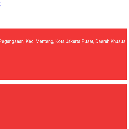
K
5, Pegangsaan, Kec. Menteng, Kota Jakarta Pusat, Daerah Khusus