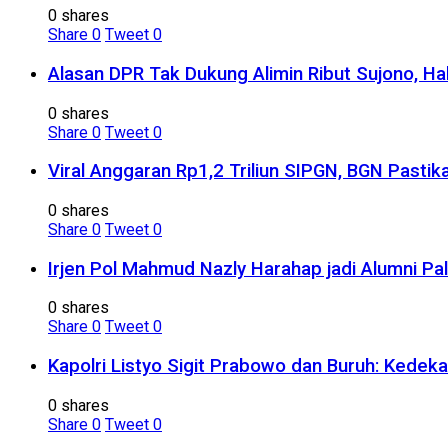
0 shares
Share
0
Tweet
0
Alasan DPR Tak Dukung Alimin Ribut Sujono, H
0 shares
Share
0
Tweet
0
Viral Anggaran Rp1,2 Triliun SIPGN, BGN Pasti
0 shares
Share
0
Tweet
0
Irjen Pol Mahmud Nazly Harahap jadi Alumni Pa
0 shares
Share
0
Tweet
0
Kapolri Listyo Sigit Prabowo dan Buruh: Kedek
0 shares
Share
0
Tweet
0