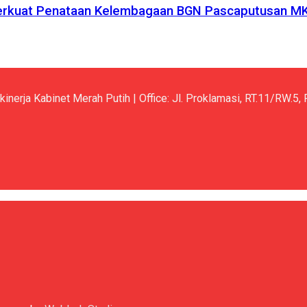
 Perkuat Penataan Kelembagaan BGN Pascaputusan M
kinerja Kabinet Merah Putih | Office: Jl. Proklamasi, RT.11/RW.