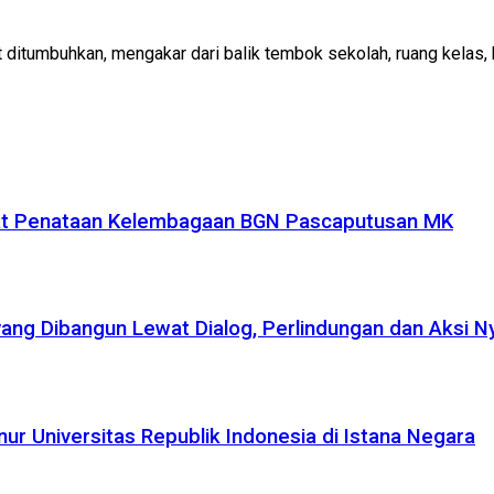
pat ditumbuhkan, mengakar dari balik tembok sekolah, ruang kelas, h
uat Penataan Kelembagaan BGN Pascaputusan MK
yang Dibangun Lewat Dialog, Perlindungan dan Aksi N
r Universitas Republik Indonesia di Istana Negara