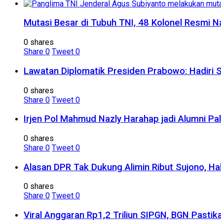
Mutasi Besar di Tubuh TNI, 48 Kolonel Resmi N
0 shares
Share
0
Tweet
0
Lawatan Diplomatik Presiden Prabowo: Hadiri 
0 shares
Share
0
Tweet
0
Irjen Pol Mahmud Nazly Harahap jadi Alumni Pa
0 shares
Share
0
Tweet
0
Alasan DPR Tak Dukung Alimin Ribut Sujono, H
0 shares
Share
0
Tweet
0
Viral Anggaran Rp1,2 Triliun SIPGN, BGN Pasti