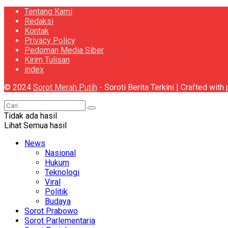
Tentang Kami
Redaksi
Kontak
Privacy Policy
Pedoman Media Siber
Kirim Tulisan
index
© 2024
Sorot Merah Putih
- Soroti Berita Terkini | Crafted wit
Tidak ada hasil
Lihat Semua hasil
News
Nasional
Hukum
Teknologi
Viral
Politik
Budaya
Sorot Prabowo
Sorot Parlementaria