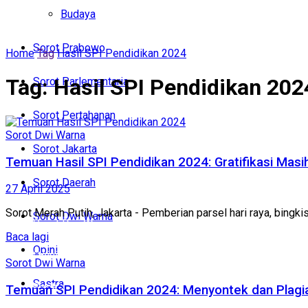
Politik
Budaya
Budaya
Sorot Prabowo
Home
Tag
Hasil SPI Pendidikan 2024
Sorot Prabowo
Tag:
Hasil SPI Pendidikan 202
Sorot Parlementaria
Sorot Parlementaria
Sorot Pertahanan
Sorot Pertahanan
Sorot Dwi Warna
Sorot Jakarta
Sorot Jakarta
Temuan Hasil SPI Pendidikan 2024: Gratifikasi Ma
Sorot Daerah
27 April 2025
Sorot Daerah
Sorot Merah Putih, Jakarta - Pemberian parsel hari raya, bingki
Sorot Dwi Warna
Sorot Dwi Warna
Baca lagi
Opini
Opini
Sorot Dwi Warna
Sastra
Sastra
Temuan SPI Pendidikan 2024: Menyontek dan Plagi