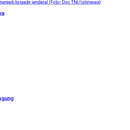
ya
 Agung