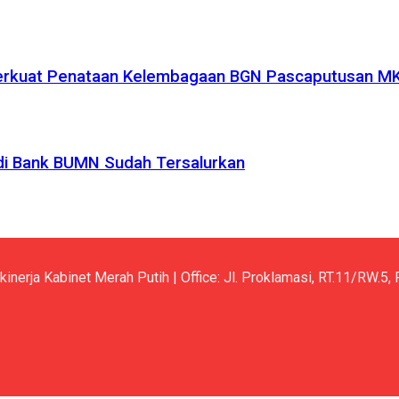
 Perkuat Penataan Kelembagaan BGN Pascaputusan M
di Bank BUMN Sudah Tersalurkan
kinerja Kabinet Merah Putih | Office: Jl. Proklamasi, RT.11/RW.