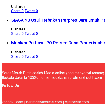
0 shares
Share
0
Tweet
0
SIAGA 98 Usul Terbitkan Perpres Baru untuk
0 shares
Share
0
Tweet
0
Menkeu Purbaya: 70 Persen Dana Pemerintah 
0 shares
Share
0
Tweet
0
Sorot Merah Putih adalah Media online yang menyoroti tentang 
Ibukota Jakarta 10320 | email: redaksi@sorotmerahputih.com
Follow Us
kabariku.com
|
beritageothermal.com
|
djituberita.com