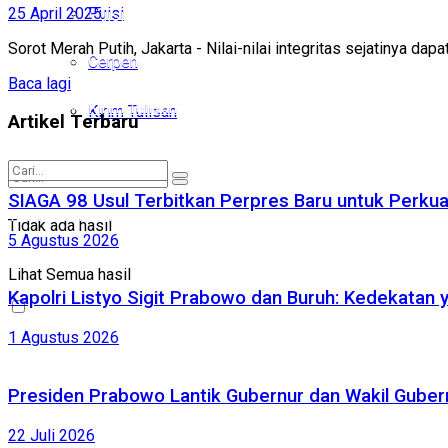
25 April 2025
Puisi
Puisi
Sorot Merah Putih, Jakarta - Nilai-nilai integritas sejatinya da
Cerpen
Cerpen
Baca lagi
Kirim Tulisan
Kirim Tulisan
Artikel Terbaru
SIAGA 98 Usul Terbitkan Perpres Baru untuk Perk
Tidak ada hasil
Tidak ada hasil
5 Agustus 2026
Lihat Semua hasil
Lihat Semua hasil
Kapolri Listyo Sigit Prabowo dan Buruh: Kedekatan 
1 Agustus 2026
Presiden Prabowo Lantik Gubernur dan Wakil Gubernu
22 Juli 2026