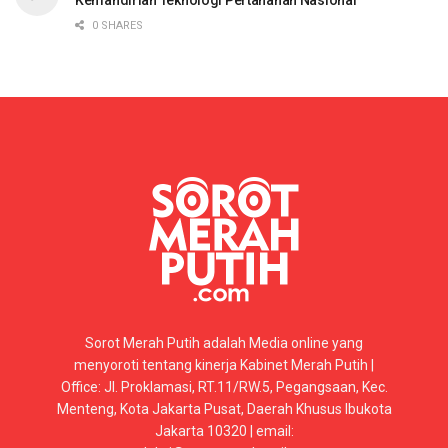
0 SHARES
Sorot Merah Putih adalah Media online yang
menyoroti tentang kinerja Kabinet Merah Putih |
Office: Jl. Proklamasi, RT.11/RW.5, Pegangsaan, Kec.
Menteng, Kota Jakarta Pusat, Daerah Khusus Ibukota
Jakarta 10320 | email: