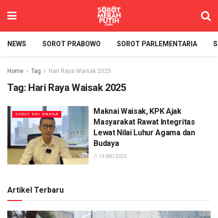
NEWS
SOROT PRABOWO
SOROT PARLEMENTARIA
S
Home
Tag
Hari Raya Waisak 2025
Tag:
Hari Raya Waisak 2025
Maknai Waisak, KPK Ajak
SOROT DWI WARNA
Masyarakat Rawat Integritas
Lewat Nilai Luhur Agama dan
Budaya
13 MEI 2025
Artikel Terbaru