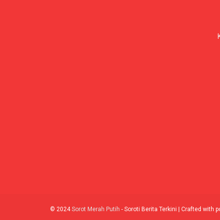
© 2024
Sorot Merah Putih
- Soroti Berita Terkini | Crafted with