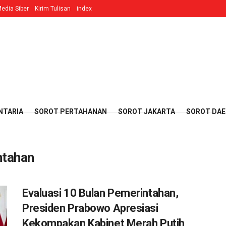
edia Siber
Kirim Tulisan
index
NTARIA
SOROT PERTAHANAN
SOROT JAKARTA
SOROT DA
ntahan
Evaluasi 10 Bulan Pemerintahan,
Presiden Prabowo Apresiasi
Kekompakan Kabinet Merah Putih