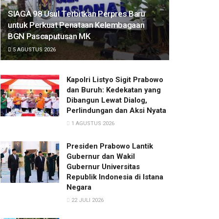
SIAGA 98 Usul Terbitkan Perpres Baru
untuk Perkuat Penataan Kelembagaan
BGN Pascaputusan MK
5 AGUSTUS 2026
Kapolri Listyo Sigit Prabowo
dan Buruh: Kedekatan yang
Dibangun Lewat Dialog,
Perlindungan dan Aksi Nyata
1 AGUSTUS 2026
Presiden Prabowo Lantik
Gubernur dan Wakil
Gubernur Universitas
Republik Indonesia di Istana
Negara
22 JULI 2026