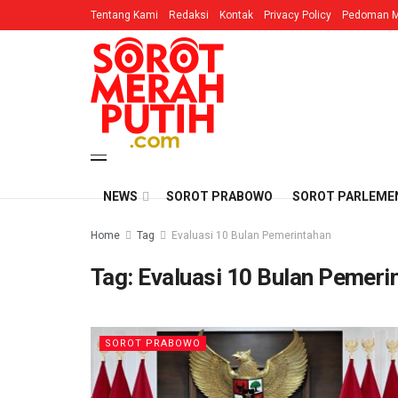
Tentang Kami
Redaksi
Kontak
Privacy Policy
Pedoman M
NEWS
SOROT PRABOWO
SOROT PARLEME
Home
Tag
Evaluasi 10 Bulan Pemerintahan
Tag:
Evaluasi 10 Bulan Pemeri
SOROT PRABOWO