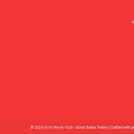
© 2024
Sorot Merah Putih
- Soroti Berita Terkini | Crafted with