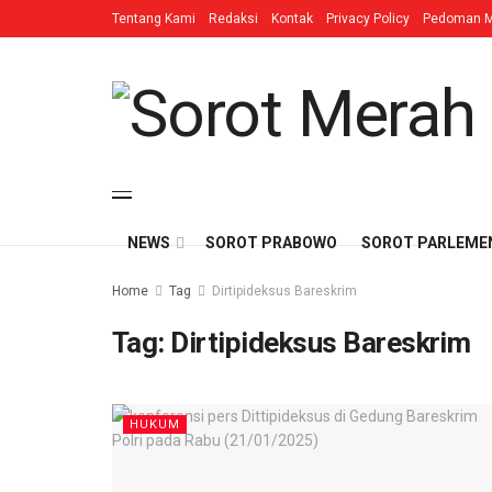
Tentang Kami
Redaksi
Kontak
Privacy Policy
Pedoman M
NEWS
SOROT PRABOWO
SOROT PARLEME
Home
Tag
Dirtipideksus Bareskrim
Tag:
Dirtipideksus Bareskrim
HUKUM