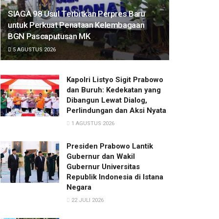
SIAGA 98 Usul Terbitkan Perpres Baru
untuk Perkuat Penataan Kelembagaan
BGN Pascaputusan MK
5 AGUSTUS 2026
Kapolri Listyo Sigit Prabowo
dan Buruh: Kedekatan yang
Dibangun Lewat Dialog,
Perlindungan dan Aksi Nyata
1 AGUSTUS 2026
Presiden Prabowo Lantik
Gubernur dan Wakil
Gubernur Universitas
Republik Indonesia di Istana
Negara
22 JULI 2026