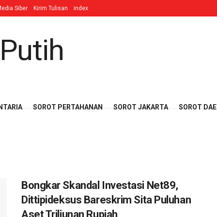
edia Siber
Kirim Tulisan
index
NTARIA
SOROT PERTAHANAN
SOROT JAKARTA
SOROT DA
Bongkar Skandal Investasi Net89,
Dittipideksus Bareskrim Sita Puluhan
Aset Triliunan Rupiah