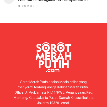
0 SHARES
Sorot Merah Putih adalah Media online yang
menyoroti tentang kinerja Kabinet Merah Putih |
Office: Jl. Proklamasi, RT.11/RW.5, Pegangsaan, Kec.
Menteng, Kota Jakarta Pusat, Daerah Khusus Ibukota
Jakarta 10320 | email: