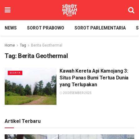
NEWS
SOROT PRABOWO
SOROT PARLEMENTARIA
S
Home
Tag
Berita Geothermal
Tag:
Berita Geothermal
Kawah Kereta Api Kamojang 3:
BUDAYA
Situs Panas Bumi Tertua Dunia
yang Terlupakan
20 DESEMBER 2025
Artikel Terbaru