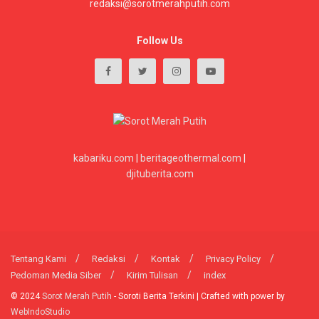
redaksi@sorotmerahputih.com
Follow Us
kabariku.com
|
beritageothermal.com
|
djituberita.com
Tentang Kami
Redaksi
Kontak
Privacy Policy
Pedoman Media Siber
Kirim Tulisan
index
© 2024
Sorot Merah Putih
- Soroti Berita Terkini | Crafted with power by
WebIndoStudio