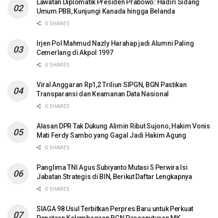
Lawatan Diplomatik Presiden Prabowo: Hadiri Sidang
Umum PBB, Kunjungi Kanada hingga Belanda
0 SHARES
Irjen Pol Mahmud Nazly Harahap jadi Alumni Paling
Cemerlang di Akpol 1997
0 SHARES
Viral Anggaran Rp1,2 Triliun SIPGN, BGN Pastikan
Transparansi dan Keamanan Data Nasional
0 SHARES
Alasan DPR Tak Dukung Alimin Ribut Sujono, Hakim Vonis
Mati Ferdy Sambo yang Gagal Jadi Hakim Agung
0 SHARES
Panglima TNI Agus Subiyanto Mutasi 5 Perwira Isi
Jabatan Strategis di BIN, Berikut Daftar Lengkapnya
0 SHARES
SIAGA 98 Usul Terbitkan Perpres Baru untuk Perkuat
Penataan Kelembagaan BGN Pascaputusan MK