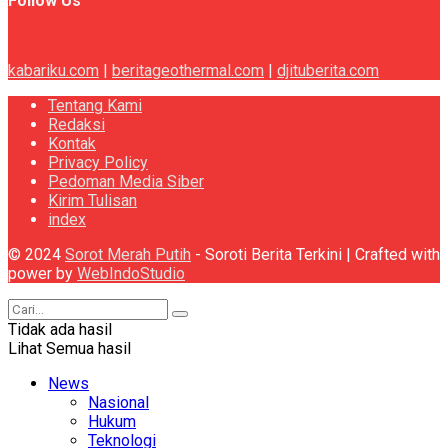
Follow Us
kabariku.com
|
beritageothermal.com
|
djituberita.com
Tentang Kami
Redaksi
Kontak
Privacy Policy
Pedoman Media Siber
Kirim Tulisan
index
© 2024
Sorot Merah Putih
- Soroti Berita Terkini | Crafted with
power by
WebIndoStudio
Tidak ada hasil
Lihat Semua hasil
News
Nasional
Hukum
Teknologi