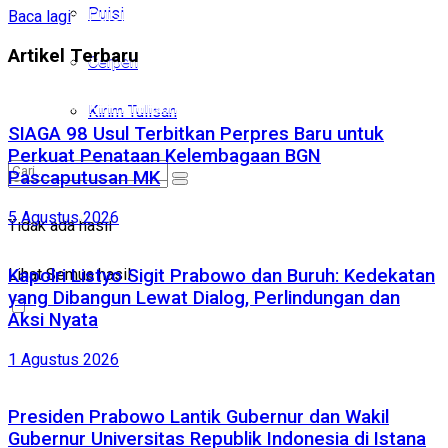
Puisi
Puisi
Baca lagi
Artikel Terbaru
Cerpen
Cerpen
Kirim Tulisan
Kirim Tulisan
SIAGA 98 Usul Terbitkan Perpres Baru untuk
Perkuat Penataan Kelembagaan BGN
Pascaputusan MK
Tidak ada hasil
5 Agustus 2026
Tidak ada hasil
Lihat Semua hasil
Kapolri Listyo Sigit Prabowo dan Buruh: Kedekatan
Lihat Semua hasil
yang Dibangun Lewat Dialog, Perlindungan dan
Aksi Nyata
1 Agustus 2026
Presiden Prabowo Lantik Gubernur dan Wakil
Gubernur Universitas Republik Indonesia di Istana