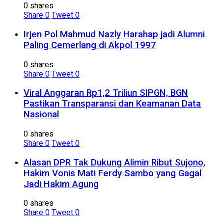
0 shares
Share
0
Tweet
0
Irjen Pol Mahmud Nazly Harahap jadi Alumni
Paling Cemerlang di Akpol 1997
0 shares
Share
0
Tweet
0
Viral Anggaran Rp1,2 Triliun SIPGN, BGN
Pastikan Transparansi dan Keamanan Data
Nasional
0 shares
Share
0
Tweet
0
Alasan DPR Tak Dukung Alimin Ribut Sujono,
Hakim Vonis Mati Ferdy Sambo yang Gagal
Jadi Hakim Agung
0 shares
Share
0
Tweet
0