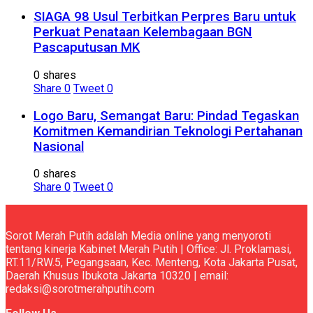
SIAGA 98 Usul Terbitkan Perpres Baru untuk
Perkuat Penataan Kelembagaan BGN
Pascaputusan MK
0 shares
Share
0
Tweet
0
Logo Baru, Semangat Baru: Pindad Tegaskan
Komitmen Kemandirian Teknologi Pertahanan
Nasional
0 shares
Share
0
Tweet
0
Sorot Merah Putih adalah Media online yang menyoroti
tentang kinerja Kabinet Merah Putih | Office: Jl. Proklamasi,
RT.11/RW.5, Pegangsaan, Kec. Menteng, Kota Jakarta Pusat,
Daerah Khusus Ibukota Jakarta 10320 | email:
redaksi@sorotmerahputih.com