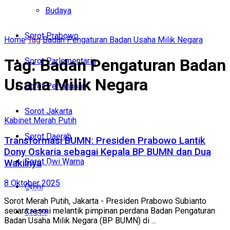
Politik
Budaya
Budaya
Sorot Prabowo
Home
Tag
Badan Pengaturan Badan Usaha Milik Negara
Sorot Prabowo
Tag:
Badan Pengaturan Badan
Sorot Parlementaria
Sorot Parlementaria
Usaha Milik Negara
Sorot Pertahanan
Sorot Pertahanan
Sorot Jakarta
Sorot Jakarta
Kabinet Merah Putih
Sorot Daerah
Transformasi BUMN: Presiden Prabowo Lantik
Sorot Daerah
Dony Oskaria sebagai Kepala BP BUMN dan Dua
Sorot Dwi Warna
Wakilnya
Sorot Dwi Warna
8 Oktober 2025
Opini
Opini
Sorot Merah Putih, Jakarta - Presiden Prabowo Subianto
secara resmi melantik pimpinan perdana Badan Pengaturan
Sastra
Sastra
Badan Usaha Milik Negara (BP BUMN) di ...