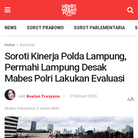
NEWS
SOROT PRABOWO
SOROT PARLEMENTARIA
S
Home
Nasional
Soroti Kinerja Polda Lampung,
Permahi Lampung Desak
Mabes Polri Lakukan Evaluasi
oleh
Boelan Tresyana
3 Februari 2025
A
A
Waktu membaca: 2 menit lebih