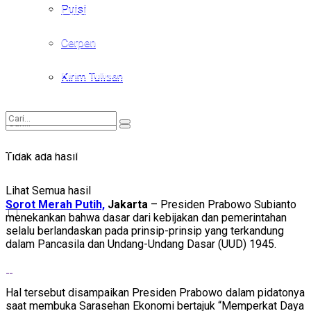
Puisi
Puisi
Cerpen
Cerpen
Kirim Tulisan
Kirim Tulisan
Tidak ada hasil
Tidak ada hasil
Lihat Semua hasil
Lihat Semua hasil
Sorot Merah Putih,
Jakarta
– Presiden Prabowo Subianto
menekankan bahwa dasar dari kebijakan dan pemerintahan
selalu berlandaskan pada prinsip-prinsip yang terkandung
dalam Pancasila dan Undang-Undang Dasar (UUD) 1945.
Hal tersebut disampaikan Presiden Prabowo dalam pidatonya
saat membuka Sarasehan Ekonomi bertajuk “Memperkat Daya