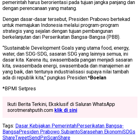
pemerintah harus berorientasi pada tujuan jangka panjang dan
dengan perencanaan yang matang.
Dengan dasar-dasar tersebut, Presiden Prabowo bertekad
untuk memajukan Indonesia melalui program-program
strategis yang sejalan dengan tujuan pembangunan
berkelanjutan dari Perserikatan Bangsa-Bangsa (PBB).
“Sustainable Development Goals yang utama food, energy,
water, dan SDG-SDG, sasaran SDG yang lainnya semua, ini
dasar kita. Karena itu, swasembada pangan menjadi sasaran
kita, swasembada energi, swasembada dan manajemen air
yang baik, dan tentunya industrialisasi supaya nilai tambah
ada di republik kita,” pungkas Presiden.
*Boelan
*BPMI Setpres
Ikuti Berita Terkini, Eksklusif di Saluran WhatsApp
sorotmerahputih.com
klik di sini
Tags:
Dasar Kebijakan Pemerintah
Perserikatan Bangsa-
Bangsa
Presiden Prabowo Subianto
Sarasehan Ekonomi
SDGs
Share
Tweet
Send
Pin
Scan
Share