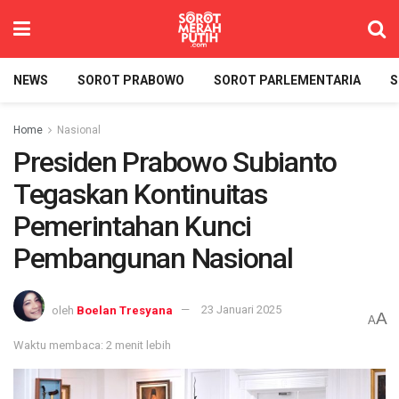
NEWS
SOROT PRABOWO
SOROT PARLEMENTARIA
S
Home
Nasional
Presiden Prabowo Subianto
Tegaskan Kontinuitas
Pemerintahan Kunci
Pembangunan Nasional
oleh
Boelan Tresyana
23 Januari 2025
A
A
Waktu membaca: 2 menit lebih