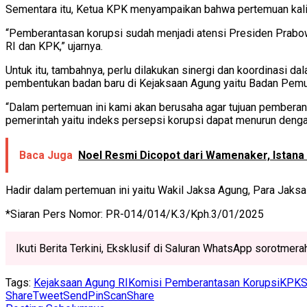
Sementara itu, Ketua KPK menyampaikan bahwa pertemuan kali 
“Pemberantasan korupsi sudah menjadi atensi Presiden Prabow
RI dan KPK,” ujarnya.
Untuk itu, tambahnya, perlu dilakukan sinergi dan koordinasi 
pembentukan badan baru di Kejaksaan Agung yaitu Badan Pemu
“Dalam pertemuan ini kami akan berusaha agar tujuan pemberan
pemerintah yaitu indeks persepsi korupsi dapat menurun denga
Baca Juga
Noel Resmi Dicopot dari Wamenaker, Istan
Hadir dalam pertemuan ini yaitu Wakil Jaksa Agung, Para Jaks
*Siaran Pers Nomor: PR-014/014/K.3/Kph.3/01/2025
Ikuti Berita Terkini, Eksklusif di Saluran WhatsApp sorotmer
Tags:
Kejaksaan Agung RI
Komisi Pemberantasan Korupsi
KPK
S
Share
Tweet
Send
Pin
Scan
Share