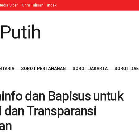
edia Siber
Kirim Tulisan
index
NTARIA
SOROT PERTAHANAN
SOROT JAKARTA
SOROT DA
fo dan Bapisus untuk
i dan Transparansi
an