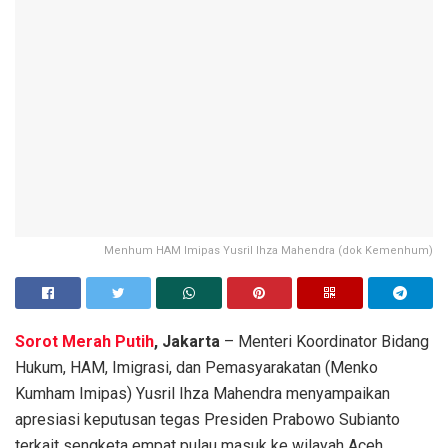
Menhum HAM Imipas Yusril Ihza Mahendra (dok Kemenhum)
Sorot Merah Putih
, Jakarta
– Menteri Koordinator Bidang
Hukum, HAM, Imigrasi, dan Pemasyarakatan (Menko
Kumham Imipas) Yusril Ihza Mahendra menyampaikan
apresiasi keputusan tegas Presiden Prabowo Subianto
terkait sengketa empat pulau masuk ke wilayah Aceh.