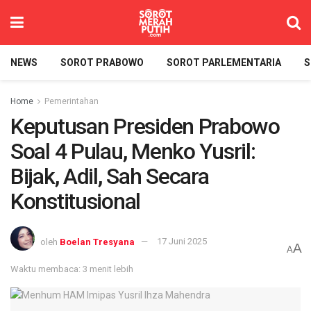
NEWS
SOROT PRABOWO
SOROT PARLEMENTARIA
S
Home
Pemerintahan
Keputusan Presiden Prabowo
Soal 4 Pulau, Menko Yusril:
Bijak, Adil, Sah Secara
Konstitusional
oleh
Boelan Tresyana
17 Juni 2025
A
A
Waktu membaca: 3 menit lebih