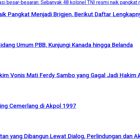
aik Pangkat Menjadi Brigjen, Berikut Daftar Lengkapn
Sidang Umum PBB, Kunjungi Kanada hingga Belanda
akim Vonis Mati Ferdy Sambo yang Gagal Jadi Hakim
ling Cemerlang di Akpol 1997
atan yang Dibangun Lewat Dialog, Perlindungan dan A