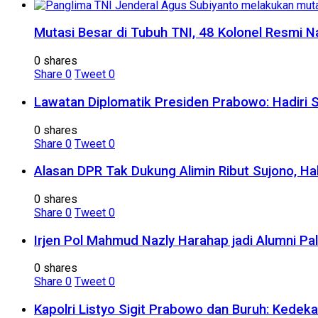
Mutasi Besar di Tubuh TNI, 48 Kolonel Resmi N
0 shares
Share
0
Tweet
0
Lawatan Diplomatik Presiden Prabowo: Hadiri 
0 shares
Share
0
Tweet
0
Alasan DPR Tak Dukung Alimin Ribut Sujono, H
0 shares
Share
0
Tweet
0
Irjen Pol Mahmud Nazly Harahap jadi Alumni Pa
0 shares
Share
0
Tweet
0
Kapolri Listyo Sigit Prabowo dan Buruh: Kedek