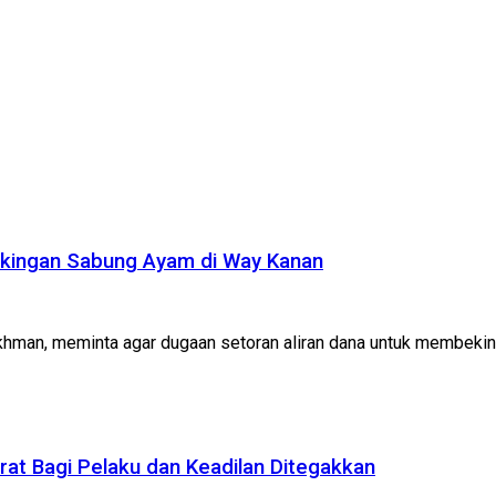
ekingan Sabung Ayam di Way Kanan
okhman, meminta agar dugaan setoran aliran dana untuk membeking
t Bagi Pelaku dan Keadilan Ditegakkan