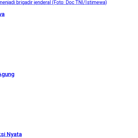
ya
 Agung
ksi Nyata