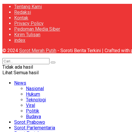
Tentang Kami
Redaksi
Kontak
Privacy Policy
Pedoman Media Siber
Kirim Tulisan
index
© 2024
Sorot Merah Putih
- Soroti Berita Terkini | Crafted wit
Tidak ada hasil
Lihat Semua hasil
News
Nasional
Hukum
Teknologi
Viral
Politik
Budaya
Sorot Prabowo
Sorot Parlementaria