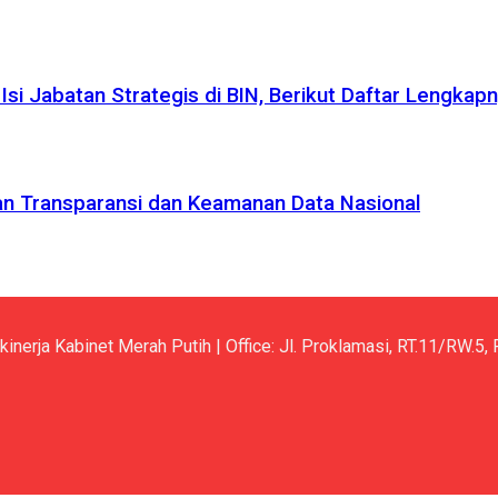
si Jabatan Strategis di BIN, Berikut Daftar Lengkap
kan Transparansi dan Keamanan Data Nasional
kinerja Kabinet Merah Putih | Office: Jl. Proklamasi, RT.11/RW.