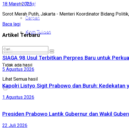
18 Maret 2025
Puisi
Puisi
Sorot Merah Putih, Jakarta - Menteri Koordinator Bidang Pol
Cerpen
Cerpen
Baca lagi
Kirim Tulisan
Kirim Tulisan
Artikel Terbaru
SIAGA 98 Usul Terbitkan Perpres Baru untuk Perk
Tidak ada hasil
Tidak ada hasil
5 Agustus 2026
Lihat Semua hasil
Lihat Semua hasil
Kapolri Listyo Sigit Prabowo dan Buruh: Kedekatan 
1 Agustus 2026
Presiden Prabowo Lantik Gubernur dan Wakil Gubernu
22 Juli 2026