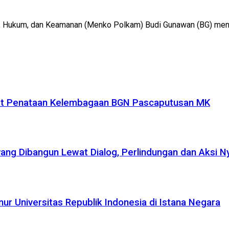
itik, Hukum, dan Keamanan (Menko Polkam) Budi Gunawan (BG) me
uat Penataan Kelembagaan BGN Pascaputusan MK
yang Dibangun Lewat Dialog, Perlindungan dan Aksi N
r Universitas Republik Indonesia di Istana Negara