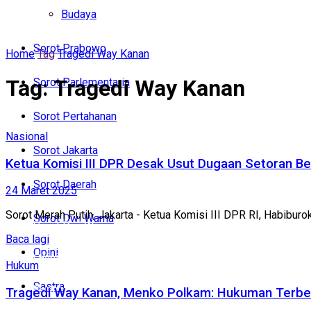
Politik
Budaya
Budaya
Sorot Prabowo
Home
Tag
Tragedi Way Kanan
Sorot Prabowo
Tag:
Tragedi Way Kanan
Sorot Parlementaria
Sorot Parlementaria
Sorot Pertahanan
Sorot Pertahanan
Nasional
Sorot Jakarta
Sorot Jakarta
Ketua Komisi III DPR Desak Usut Dugaan Setoran B
Sorot Daerah
24 Maret 2025
Sorot Daerah
Sorot Merah Putih, Jakarta - Ketua Komisi III DPR RI, Habibur
Sorot Dwi Warna
Sorot Dwi Warna
Baca lagi
Opini
Opini
Hukum
Sastra
Sastra
Tragedi Way Kanan, Menko Polkam: Hukuman Terbera