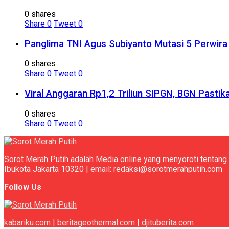
0 shares
Share
0
Tweet
0
Panglima TNI Agus Subiyanto Mutasi 5 Perwira I
0 shares
Share
0
Tweet
0
Viral Anggaran Rp1,2 Triliun SIPGN, BGN Pasti
0 shares
Share
0
Tweet
0
Sorot Merah Putih adalah Media online yang menyoroti tentang 
Ibukota Jakarta 10320 | email: redaksi@sorotmerahputih.com
Follow Us
kabariku.com
|
beritageothermal.com
|
djituberita.com