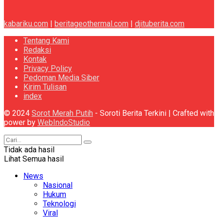
kabariku.com
|
beritageothermal.com
|
djituberita.com
Tentang Kami
Redaksi
Kontak
Privacy Policy
Pedoman Media Siber
Kirim Tulisan
index
© 2024
Sorot Merah Putih
- Soroti Berita Terkini | Crafted with
power by
WebIndoStudio
Tidak ada hasil
Lihat Semua hasil
News
Nasional
Hukum
Teknologi
Viral