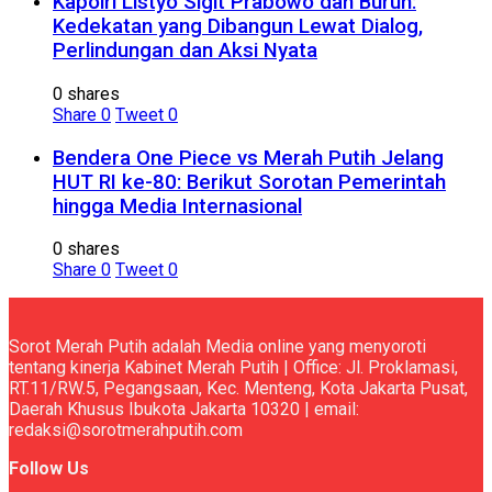
Kapolri Listyo Sigit Prabowo dan Buruh:
Kedekatan yang Dibangun Lewat Dialog,
Perlindungan dan Aksi Nyata
0 shares
Share
0
Tweet
0
Bendera One Piece vs Merah Putih Jelang
HUT RI ke-80: Berikut Sorotan Pemerintah
hingga Media Internasional
0 shares
Share
0
Tweet
0
Sorot Merah Putih adalah Media online yang menyoroti
tentang kinerja Kabinet Merah Putih | Office: Jl. Proklamasi,
RT.11/RW.5, Pegangsaan, Kec. Menteng, Kota Jakarta Pusat,
Daerah Khusus Ibukota Jakarta 10320 | email:
redaksi@sorotmerahputih.com
Follow Us