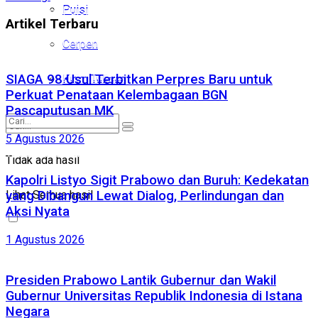
Puisi
Puisi
Artikel Terbaru
Cerpen
Cerpen
Kirim Tulisan
SIAGA 98 Usul Terbitkan Perpres Baru untuk
Kirim Tulisan
Perkuat Penataan Kelembagaan BGN
Pascaputusan MK
5 Agustus 2026
Tidak ada hasil
Tidak ada hasil
Kapolri Listyo Sigit Prabowo dan Buruh: Kedekatan
Lihat Semua hasil
yang Dibangun Lewat Dialog, Perlindungan dan
Lihat Semua hasil
Aksi Nyata
1 Agustus 2026
Presiden Prabowo Lantik Gubernur dan Wakil
Gubernur Universitas Republik Indonesia di Istana
Negara