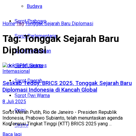
Politik
Budaya
Budaya
Sorot Prabowo
Home
Tag
Tonggak Sejarah Baru Diplomasi
Sorot Prabowo
Tag:
Tonggak Sejarah Baru
Sorot Parlementaria
Sorot Parlementaria
Diplomasi
Sorot Pertahanan
Sorot Pertahanan
Sorot Jakarta
Sorot Jakarta
Internasional
Sorot Daerah
Seskab Teddy: BRICS 2025, Tonggak Sejarah Baru
Sorot Daerah
Diplomasi Indonesia di Kancah Global
Sorot Dwi Warna
Sorot Dwi Warna
8 Juli 2025
Opini
Sorot Merah Putih, Rio de Janeiro - Presiden Republik
Opini
Indonesia, Prabowo Subianto, telah menuntaskan agenda
Konferensi Tingkat Tinggi (KTT) BRICS 2025 yang ...
Sastra
Sastra
Baca lagi